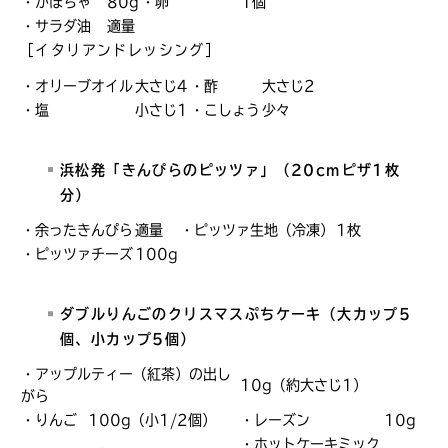
・かぼちゃ
80g
・卵
1個
・サラダ油
適量
［イタリアンドレッシング］
・オリーブオイル
大さじ4
・酢
大さじ2
・塩
小さじ1
・こしょう
少々
浜松発「きんぴらのピッツァ」（20cmピザ1枚
分）
・余ったきんぴら
適量
・ピッツァ生地（冷凍）
1枚
・ピッツァチーズ
100g
ダブルりんごのクリスマスぷちケーキ（大カップ5
個、小カップ5個）
・アップルティー（紅茶）の出し
10g（約大さじ1）
がら
・りんご
100g（小1/2個）
・レーズン
10g
・ホットケーキミック