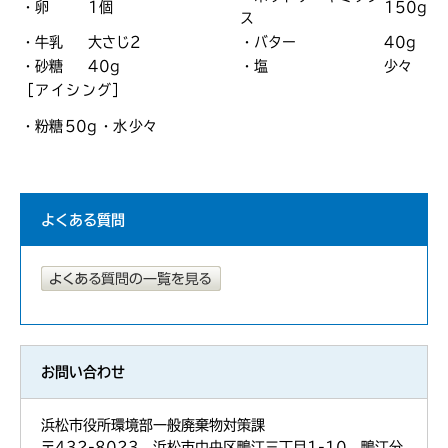
・卵
1個
150g
ス
・牛乳
大さじ2
・バター
40g
・砂糖
40g
・塩
少々
［アイシング］
・粉糖
50g
・水
少々
よくある質問
お問い合わせ
浜松市役所環境部一般廃棄物対策課
〒432-8023 浜松市中央区鴨江三丁目1-10 鴨江分