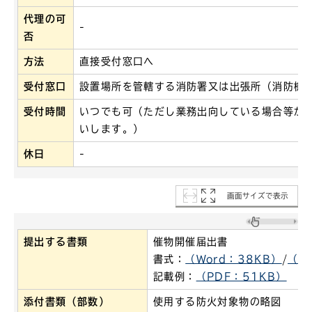
代理の可
-
否
方法
直接受付窓口へ
受付窓口
設置場所を管轄する消防署又は出張所（消防機
受付時間
いつでも可（ただし業務出向している場合等が
いします。）
休日
-
画面サイズで表示
提出する書類
催物開催届出書
書式：
（Word：38KB）
/
（P
記載例：
（PDF：51KB）
添付書類（部数）
使用する防火対象物の略図