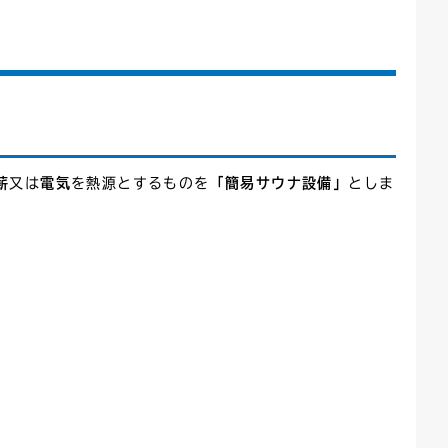
薪
又は
電気
を熱源とするものを
「簡易サウナ設備」
としま