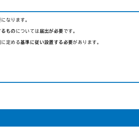
要になります。
するもの
については
届出が必要
です。
例に定める
基準に従い設置する必要
があります。