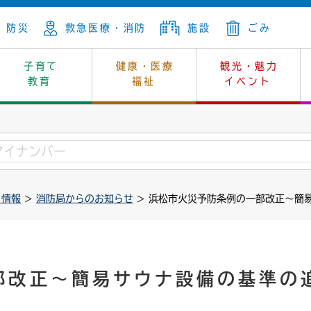
防災
救急医療・消防
施設
ごみ
子育て
健康・医療
観光・魅力
教育
福祉
イベント
年金
ンニュートラル
内
上下水道
生涯学習
休日当番医
レジャー・スポーツ
土地
市長の部屋
斎場
鎖
介護
保健所
はじめよう、ハマライフ
消費生活
幼稚園一覧
環境対策
選挙
ト情報
>
消防局からのお知らせ
> 浜松市火災予防条例の一部改正〜簡
就労
産
中学校一覧
環境
企業立地
例規・公示
・動物
計画
市民活動
予算・財政
本・抄本
開・個人情報
住所変更
監査
部改正〜簡易サウナ設備の基準の
宅
の施策
ごみ・リサイクル
景観