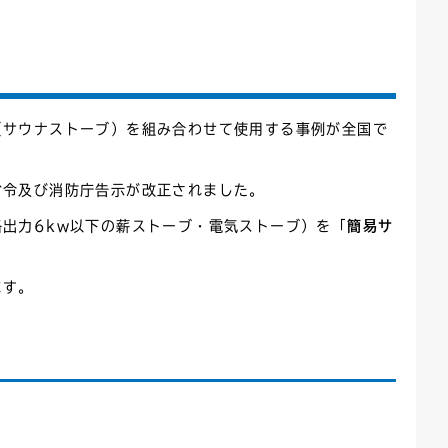
ごみカレンダー
広報はままつ
サウナストーブ）を組み合わせて使用する事例が全国で
令及び消防庁告示が改正されました。
出力6kw以下の薪ストーブ・電気ストーブ）を「
簡易サ
ます。