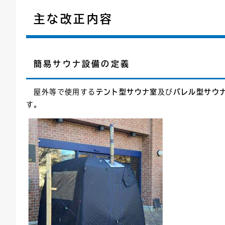
主な改正内容
簡易サウナ設備の定義
屋外等で使用する
テント型サウナ室
及び
バレル型サウ
す。