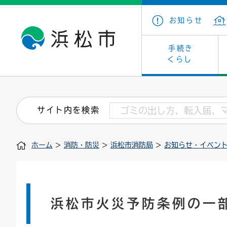
お知らせ
手続き
くらし
戸籍・住民の手続き
子育て・青少年・若者
健康・医療
文化・芸術
産業振興
市の概要
保険・
教育
福祉
文化財
カーボ
庁舎案
サイト内を検索
住まい・建築
看護専門学校
介護保険
浜松・浜名湖だいすきネット
発注情報(入札・契約)
外郭団体
墓地・
学級閉
福祉・
統計
ホーム
>
消防・防災
>
浜松市消防局
>
お知らせ・イベン
税金
小学校一覧
募集
職員採用
法人税
雇用・
市有財
道路・交通・河川
行政区
ペット
施策・
印鑑登録証明書
会議
戸籍謄
情報公
浜松市火災予防条例の一
道路台帳
附属機関
市営住
国・県