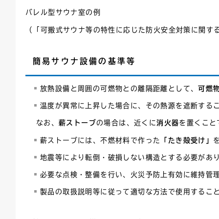
バレル型サウナ室の例
（「可搬式サウナ等の特性に応じた防火安全対策に関する検討会
簡易サウナ設備の基準等
放熱設備と周囲の可燃物との離隔距離として、
可燃
温度が異常に上昇した場合に、その熱源を遮断する
なお、
薪ストーブ
の場合は、近くに
消火器
を置くこと
薪ストーブには、不燃材料で作った
「たき殻受け」
地震等により転倒・破損しない構造とする必要があ
必要な点検・整備を行い、火災予防上有効に維持管
製品の取扱説明等に従って適切な方法で使用するこ