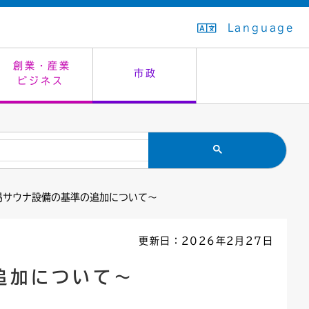
Language
創業・産業
市政
ビジネス
生活排水
教育委員会
救急・夜間診療
施設予約（まつぼっくり）
指定管理者制度
議会
市民安全
入学式・卒業式
感染症
はたちの集い
公共事業の技術監理
オープンデータ
易サウナ設備の基準の追加について〜
住居表示
通学区域
バナー広告
組織案内
住民票の写し
広聴・広報
更新日：2026年2月27日
国民健康保険
都市整備
追加について〜
ごみの分別方法
屋外広告物