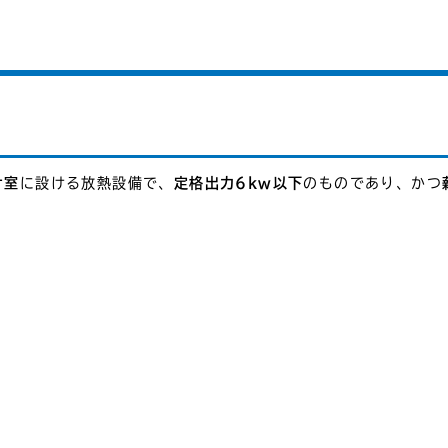
ナ室
に設ける放熱設備で、
定格出力6kw以下
のものであり、かつ