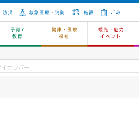
防災
救急医療・消防
施設
ごみ
子育て
健康・医療
観光・魅力
教育
福祉
イベント
年金
ンニュートラル
内
上下水道
生涯学習
休日当番医
レジャー・スポーツ
土地
市長の部屋
斎場
鎖
介護
保健所
はじめよう、ハマライフ
消費生活
幼稚園一覧
環境対策
選挙
就労
産
中学校一覧
環境
企業立地
例規・公示
・動物
計画
市民活動
予算・財政
本・抄本
開・個人情報
住所変更
監査
宅
の施策
ごみ・リサイクル
景観