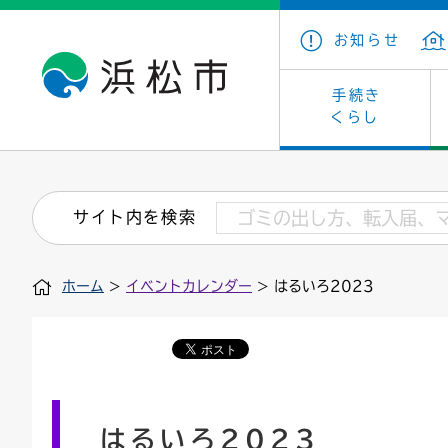
お知らせ
手続き
くらし
戸籍・住民の手続き
子育て・青少年・若者
健康・医療
文化・芸術
産業振興
市の概要
保険・
教育
福祉
文化財
カーボ
庁舎案
サイト内を検索
住まい・建築
看護専門学校
介護保険
浜松・浜名湖だいすきネット
発注情報(入札・契約)
外郭団体
墓地・
学級閉
福祉・
統計
ホーム
>
イベントカレンダー
> はるいろ2023
税金
小学校一覧
募集
職員採用
法人税
雇用・
市有財
道路・交通・河川
行政区
ペット
施策・
印鑑登録証明書
会議
戸籍謄
情報公
はるいろ2023
道路台帳
附属機関
市営住
国・県