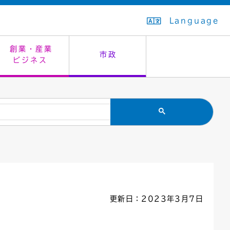
Language
創業・産業
市政
ビジネス
生活排水
教育委員会
救急・夜間診療
施設予約（まつぼっくり）
指定管理者制度
議会
市民安全
入学式・卒業式
感染症
はたちの集い
公共事業の技術監理
オープンデータ
住居表示
通学区域
バナー広告
組織案内
住民票の写し
広聴・広報
国民健康保険
都市整備
更新日：2023年3月7日
ごみの分別方法
屋外広告物