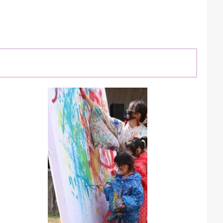
ごみカレンダー
広報はままつ