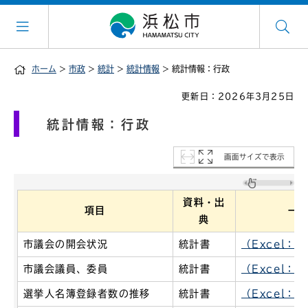
ホーム
>
市政
>
統計
>
統計情報
> 統計情報：行政
更新日：2026年3月25日
統計情報：行政
画面サイズで表示
資料・出
項目
一
典
市議会の開会状況
統計書
（Excel：3
市議会議員、委員
統計書
（Excel：3
選挙人名簿登録者数の推移
統計書
（Excel：3