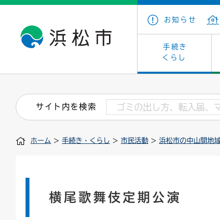
お知らせ
手続き
くらし
戸籍・住民の手続き
子育て・青少年・若者
健康・医療
文化・芸術
産業振興
市の概要
保険・
教育
福祉
文化財
カーボ
庁舎案
サイト内を検索
住まい・建築
看護専門学校
介護保険
浜松・浜名湖だいすきネット
発注情報(入札・契約)
外郭団体
墓地・
学級閉
福祉・
統計
ホーム
>
手続き・くらし
>
市民活動
>
浜松市の中山間地
税金
小学校一覧
募集
職員採用
法人税
雇用・
市有財
道路・交通・河川
行政区
ペット
施策・
印鑑登録証明書
会議
戸籍謄
情報公
横尾歌舞伎定期公演
道路台帳
附属機関
市営住
国・県