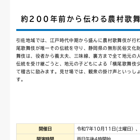
連絡ごみ
ユニバーサルデザイン
約200年前から伝わる農村歌
引佐地域では、江戸時代中期から盛んに農村歌舞伎が行
尾歌舞伎が唯一その伝統を守り、静岡県の無形民俗文化
舞伎は、役者から義太夫、三味線、裏方まで全て地元の
伝統を受け継ごうと、地元の子どもによる「横尾歌舞伎
て稽古に励みます。見せ場では、観衆の掛け声といっし
す。
開催日
令和7年10月11日(土曜日）
開演時間
両日午後4時開始