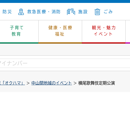
防災
救急医療・消防
施設
ごみ
子育て
健康・医療
観光・魅力
教育
福祉
イベント
年金
ンニュートラル
内
上下水道
生涯学習
休日当番医
レジャー・スポーツ
土地
市長の部屋
斎場
鎖
介護
保健所
はじめよう、ハマライフ
消費生活
幼稚園一覧
環境対策
選挙
域「オクハマ」
>
中山間地域のイベント
> 横尾歌舞伎定期公演
就労
産
中学校一覧
環境
企業立地
例規・公示
・動物
計画
市民活動
予算・財政
本・抄本
開・個人情報
住所変更
監査
宅
の施策
ごみ・リサイクル
景観