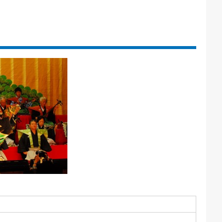
ごみカレンダー
広報はままつ