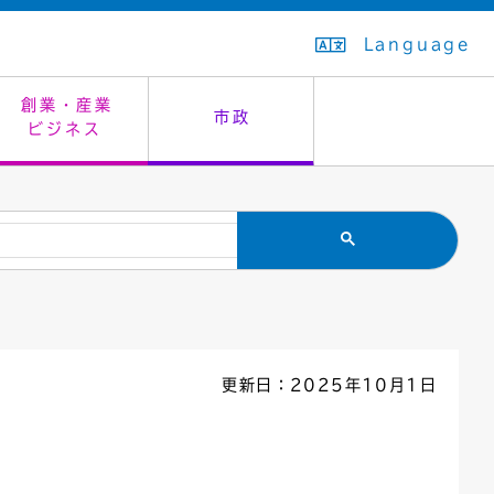
Language
創業・産業
市政
ビジネス
生活排水
教育委員会
救急・夜間診療
施設予約（まつぼっくり）
指定管理者制度
議会
市民安全
入学式・卒業式
感染症
はたちの集い
公共事業の技術監理
オープンデータ
住居表示
通学区域
バナー広告
組織案内
住民票の写し
広聴・広報
更新日：2025年10月1日
国民健康保険
都市整備
ごみの分別方法
屋外広告物