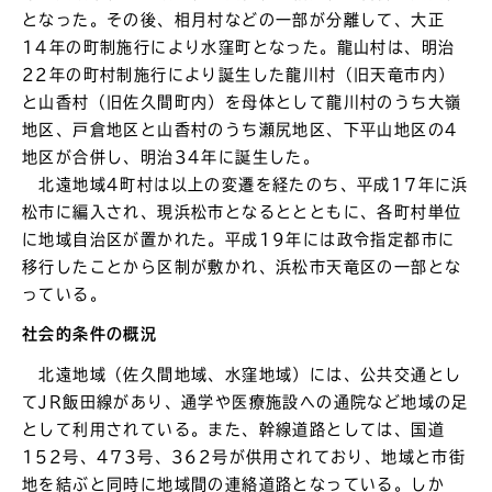
となった。その後、相月村などの一部が分離して、大正
14年の町制施行により水窪町となった。龍山村は、明治
22年の町村制施行により誕生した龍川村（旧天竜市内）
と山香村（旧佐久間町内）を母体として龍川村のうち大嶺
地区、戸倉地区と山香村のうち瀬尻地区、下平山地区の4
地区が合併し、明治34年に誕生した。
北遠地域4町村は以上の変遷を経たのち、平成17年に浜
松市に編入され、現浜松市となるととともに、各町村単位
に地域自治区が置かれた。平成19年には政令指定都市に
移行したことから区制が敷かれ、浜松市天竜区の一部とな
っている。
社会的条件の概況
北遠地域（佐久間地域、水窪地域）には、公共交通とし
てJR飯田線があり、通学や医療施設への通院など地域の足
として利用されている。また、幹線道路としては、国道
152号、473号、362号が供用されており、地域と市街
地を結ぶと同時に地域間の連絡道路となっている。しか