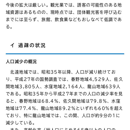
今後の拡大は厳しい。観光業では、誘客の可能性のある地
域資源はあるものの、現時点では、団体観光客を呼び込む
までには至らず、旅館、飲食業などもおしなべて低調であ
る。
イ 過疎の状況
人口減少の概況
北遠地域では、昭和35年以降、人口が減り続けてお
り、平成27年の国勢調査では、春野地域4,529人、佐久
間地域3,805人、水窪地域2,164人、龍山地域639人
である。昭和35年から平成27年までの人口の減少率を見
ると、春野地域は68.4%、佐久間地域は79.8%、水窪
地域は77.4%、龍山地域89.2%といずれも60%を超え
ており、特に龍山地域では、この間、人口が約9分の1に
減少している。
また、高齢化率（総人口に占める65歳以上の人口の