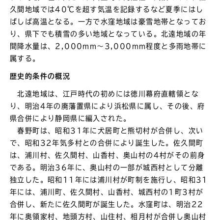
久間地域では40℃を超す気温を記録するなど夏季にはし
ばしば高温となる。一方で水窪地域は豪雪地帯となってお
り、県下でも積雪の多い地域となっている。北遠地域の年
間降水量は、2,000mm～3,000mm程度と多雨地帯に
属する。
歴史的条件の概況
北遠地域は、江戸時代の初めには徳川幕府直轄領とな
り、明治4年の廃藩置県により浜松県に属し、その後、府
県合併により静岡県に編入された。
春野町は、昭和31年に犬居町と熊切村が合併し、次い
で、昭和32年気多村との合併により誕生した。佐久間町
は、浦川村、佐久間村、山香村、奥山村の4村がその前身
である。明治36年に、奥山村の一部が城西村として分離
独立した。昭和11年には浦川村が町制を施行し、昭和31
年には、浦川町、佐久間村、山香村、城西村の1町3村が
合併し、新たに佐久間町が誕生した。水窪町は、明治22
年に奥領家村、地頭方村、山住村、相月村が合併し奥山村