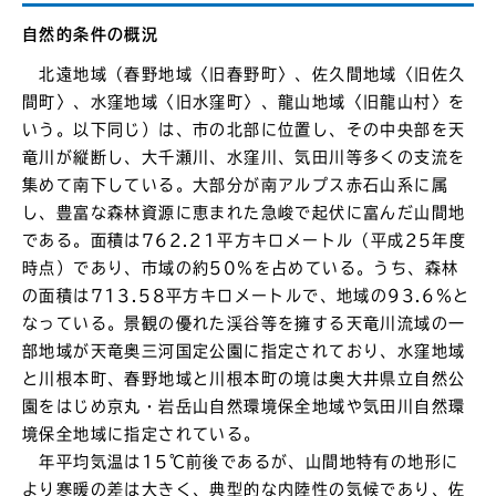
自然的条件の概況
北遠地域（春野地域〈旧春野町〉、佐久間地域〈旧佐久
間町〉、水窪地域〈旧水窪町〉、龍山地域〈旧龍山村〉を
いう。以下同じ）は、市の北部に位置し、その中央部を天
竜川が縦断し、大千瀬川、水窪川、気田川等多くの支流を
集めて南下している。大部分が南アルプス赤石山系に属
し、豊富な森林資源に恵まれた急峻で起伏に富んだ山間地
である。面積は762.21平方キロメートル（平成25年度
時点）であり、市域の約50％を占めている。うち、森林
の面積は713.58平方キロメートルで、地域の93.6％と
なっている。景観の優れた渓谷等を擁する天竜川流域の一
部地域が天竜奥三河国定公園に指定されており、水窪地域
と川根本町、春野地域と川根本町の境は奥大井県立自然公
園をはじめ京丸・岩岳山自然環境保全地域や気田川自然環
境保全地域に指定されている。
年平均気温は15℃前後であるが、山間地特有の地形に
より寒暖の差は大きく、典型的な内陸性の気候であり、佐