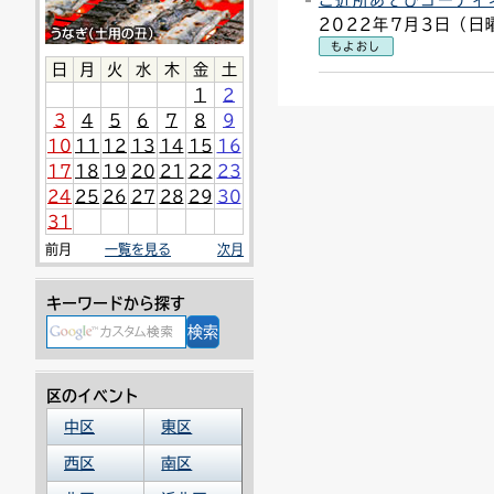
ご近所あそびコーディ
2022年7月3日（日
連絡ごみ
ユニバーサルデザイン
もよおし
日
月
火
水
木
金
土
1
2
3
4
5
6
7
8
9
10
11
12
13
14
15
16
17
18
19
20
21
22
23
24
25
26
27
28
29
30
31
前月
一覧を見る
次月
キーワードから探す
区のイベント
中区
東区
西区
南区