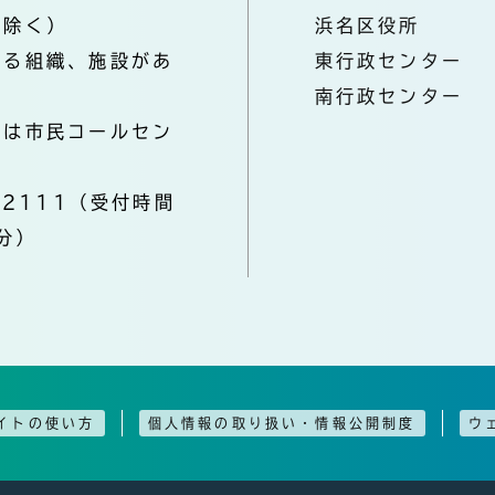
を除く）
浜名区役所
なる組織、施設があ
東行政センター
南行政センター
きは市民コールセン
-2111（受付時間
分）
イトの使い方
個人情報の取り扱い・情報公開制度
ウ