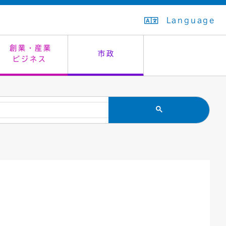
Language
創業・産業
市政
ビジネス
生活排水
教育委員会
救急・夜間診療
施設予約（まつぼっくり）
指定管理者制度
議会
市民安全
入学式・卒業式
感染症
はたちの集い
公共事業の技術監理
オープンデータ
住居表示
通学区域
バナー広告
組織案内
住民票の写し
広聴・広報
国民健康保険
都市整備
ごみの分別方法
屋外広告物