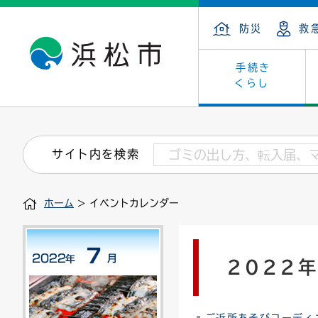
防災
救
手続き
くらし
戸籍・住民の手続き
子育て・青少年・若者
健康・医療
文化・芸術
産業振興
市の概要
保険・
教育
福祉
文化財
カーボ
庁舎案
サイト内を検索
住まい・建築
看護専門学校
介護保険
浜松・浜名湖だいすきネット
発注情報(入札・契約)
外郭団体
墓地・
学級閉
福祉・
統計
ホーム
> イベントカレンダー
税金
小学校一覧
募集
職員採用
法人税
雇用・
市有財
道路・交通・河川
行政区
ペット
施策・
2022
印鑑登録証明書
会議
戸籍謄
情報公
道路台帳
附属機関
市営住
国・県