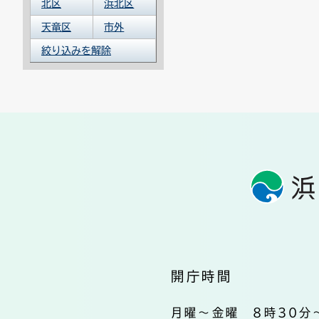
北区
浜北区
天竜区
市外
絞り込みを解除
開庁時間
月曜～金曜 8時30分