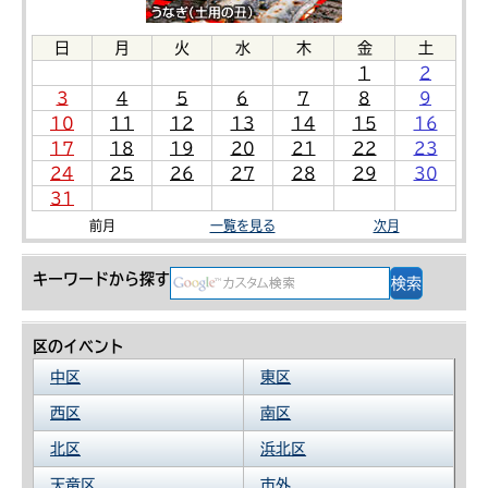
日
月
火
水
木
金
土
1
2
3
4
5
6
7
8
9
10
11
12
13
14
15
16
17
18
19
20
21
22
23
24
25
26
27
28
29
30
31
前月
一覧を見る
次月
キーワードから探す
区のイベント
中区
東区
西区
南区
北区
浜北区
天竜区
市外