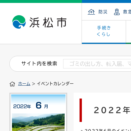
防災
救
手続き
くらし
戸籍・住民の手続き
子育て・青少年・若者
健康・医療
文化・芸術
産業振興
市の概要
保険・
教育
福祉
文化財
カーボ
庁舎案
サイト内を検索
住まい・建築
看護専門学校
介護保険
浜松・浜名湖だいすきネット
発注情報(入札・契約)
外郭団体
墓地・
学級閉
福祉・
統計
ホーム
> イベントカレンダー
税金
小学校一覧
募集
職員採用
法人税
雇用・
市有財
道路・交通・河川
行政区
ペット
施策・
2022
印鑑登録証明書
会議
戸籍謄
情報公
道路台帳
附属機関
市営住
国・県