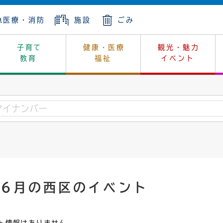
急医療・消防
施設
ごみ
子育て
健康・医療
観光・魅力
教育
福祉
イベント
年金
ンニュートラル
内
上下水道
生涯学習
休日当番医
レジャー・スポーツ
土地
市長の部屋
斎場
鎖
介護
保健所
はじめよう、ハマライフ
消費生活
幼稚園一覧
環境対策
選挙
就労
産
中学校一覧
環境
企業立地
例規・公示
・動物
計画
市民活動
予算・財政
年6月の西区のイベント
本・抄本
開・個人情報
住所変更
監査
宅
の施策
ごみ・リサイクル
景観