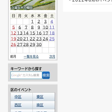
2022年6月のイベ
連絡ごみ
ユニバーサルデザイン
日
月
火
水
木
金
土
1
2
3
4
5
6
7
8
9
10
11
12
13
14
15
16
17
18
19
20
21
22
23
24
25
26
27
28
29
30
前月
一覧を見る
次月
キーワードから探す
区のイベント
中区
東区
西区
南区