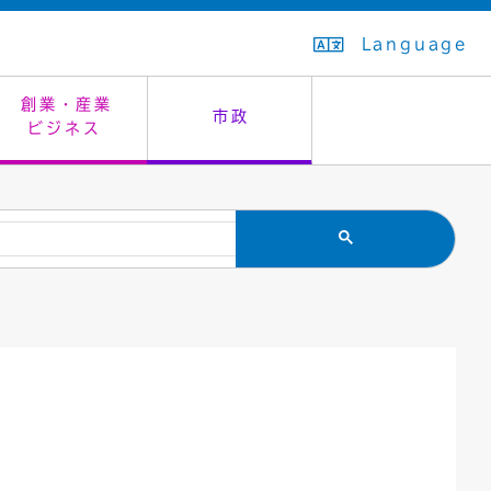
Language
創業・産業
市政
ビジネス
生活排水
教育委員会
救急・夜間診療
施設予約（まつぼっくり）
指定管理者制度
議会
市民安全
入学式・卒業式
感染症
はたちの集い
公共事業の技術監理
オープンデータ
住居表示
通学区域
バナー広告
組織案内
住民票の写し
広聴・広報
国民健康保険
都市整備
ごみの分別方法
屋外広告物