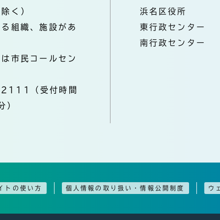
を除く）
浜名区役所
なる組織、施設があ
東行政センター
南行政センター
きは市民コールセン
-2111（受付時間
分）
イトの使い方
個人情報の取り扱い・情報公開制度
ウ