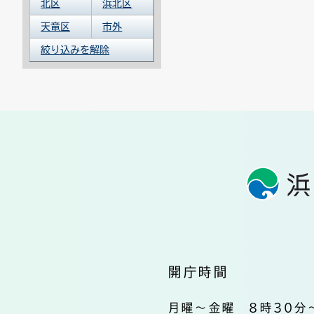
北区
浜北区
天竜区
市外
絞り込みを解除
開庁時間
月曜～金曜 8時30分