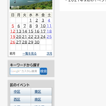
2021年9月のイベ
連絡ごみ
ユニバーサルデザイン
日
月
火
水
木
金
土
1
2
3
4
5
6
7
8
9
10
11
12
13
14
15
16
17
18
19
20
21
22
23
24
25
26
27
28
29
30
前月
一覧を見る
次月
キーワードから探す
区のイベント
中区
東区
西区
南区