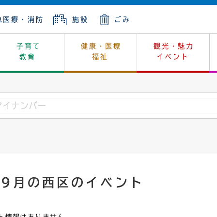
急医療・消防
施設
ごみ
子育て
健康・医療
観光・魅力
教育
福祉
イベント
年金
ンニュートラル
内
上下水道
生涯学習
休日当番医
レジャー・スポーツ
土地
市長の部屋
斎場
鎖
介護
保健所
はじめよう、ハマライフ
消費生活
幼稚園一覧
環境対策
選挙
就労
産
中学校一覧
環境
企業立地
例規・公示
・動物
計画
市民活動
予算・財政
年9月の西区のイベント
本・抄本
開・個人情報
住所変更
監査
宅
の施策
ごみ・リサイクル
景観