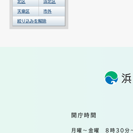
北区
浜北区
天竜区
市外
絞り込みを解除
開庁時間
月曜～金曜 8時30分