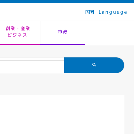
Language
創業・産業
市政
ビジネス
生活排水
教育委員会
救急・夜間診療
施設予約（まつぼっくり）
指定管理者制度
議会
市民安全
入学式・卒業式
感染症
はたちの集い
公共事業の技術監理
オープンデータ
住居表示
通学区域
バナー広告
組織案内
住民票の写し
広聴・広報
国民健康保険
都市整備
ごみの分別方法
屋外広告物