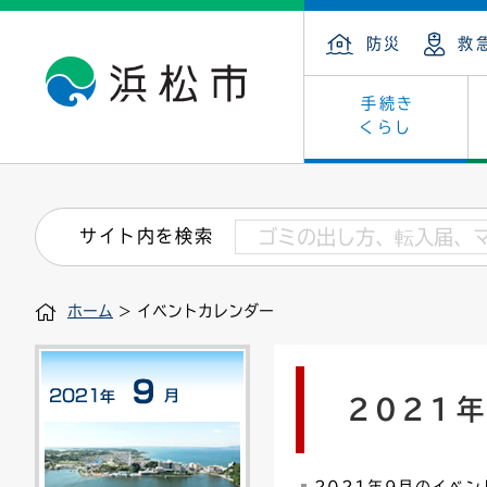
防災
救
手続き
くらし
戸籍・住民の手続き
子育て・青少年・若者
健康・医療
文化・芸術
産業振興
市の概要
保険・
教育
福祉
文化財
カーボ
庁舎案
サイト内を検索
住まい・建築
看護専門学校
介護保険
浜松・浜名湖だいすきネット
発注情報(入札・契約)
外郭団体
墓地・
学級閉
福祉・
統計
ホーム
> イベントカレンダー
税金
小学校一覧
募集
職員採用
法人税
雇用・
市有財
道路・交通・河川
行政区
ペット
施策・
2021
印鑑登録証明書
会議
戸籍謄
情報公
道路台帳
附属機関
市営住
国・県