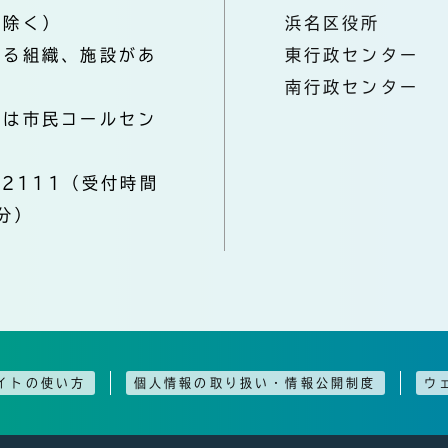
を除く）
浜名区役所
なる組織、施設があ
東行政センター
南行政センター
きは市民コールセン
-2111（受付時間
分）
イトの使い方
個人情報の取り扱い・情報公開制度
ウ