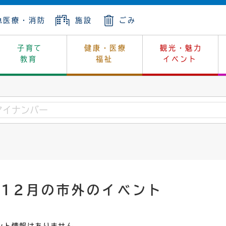
急医療・消防
施設
ごみ
子育て
健康・医療
観光・魅力
教育
福祉
イベント
年金
ンニュートラル
内
上下水道
生涯学習
休日当番医
レジャー・スポーツ
土地
市長の部屋
斎場
鎖
介護
保健所
はじめよう、ハマライフ
消費生活
幼稚園一覧
環境対策
選挙
就労
産
中学校一覧
環境
企業立地
例規・公示
・動物
計画
市民活動
予算・財政
年12月の市外のイベント
本・抄本
開・個人情報
住所変更
監査
宅
の施策
ごみ・リサイクル
景観