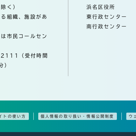
を除く）
浜名区役所
なる組織、施設があ
東行政センター
南行政センター
きは市民コールセン
-2111（受付時間
分）
イトの使い方
個人情報の取り扱い・情報公開制度
ウ