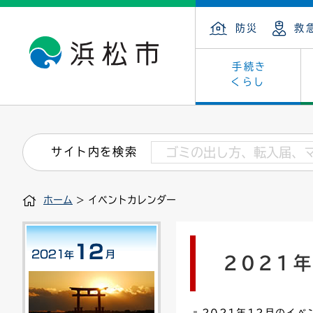
防災
救
手続き
くらし
戸籍・住民の手続き
子育て・青少年・若者
健康・医療
文化・芸術
産業振興
市の概要
保険・
教育
福祉
文化財
カーボ
庁舎案
サイト内を検索
住まい・建築
看護専門学校
介護保険
浜松・浜名湖だいすきネット
発注情報(入札・契約)
外郭団体
墓地・
学級閉
福祉・
統計
ホーム
> イベントカレンダー
税金
小学校一覧
募集
職員採用
法人税
雇用・
市有財
道路・交通・河川
行政区
ペット
施策・
2021
印鑑登録証明書
会議
戸籍謄
情報公
道路台帳
附属機関
市営住
国・県