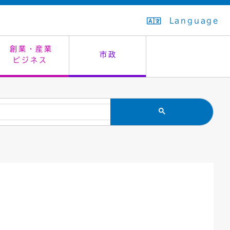
Language
創業・産業
市政
ビジネス
生活排水
教育委員会
救急・夜間診療
施設予約（まつぼっくり）
指定管理者制度
議会
市民安全
入学式・卒業式
感染症
はたちの集い
公共事業の技術監理
オープンデータ
住居表示
通学区域
バナー広告
組織案内
住民票の写し
広聴・広報
国民健康保険
都市整備
ごみの分別方法
屋外広告物