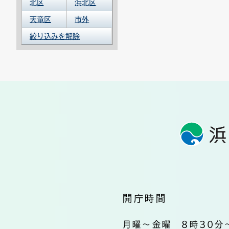
北区
浜北区
天竜区
市外
絞り込みを解除
開庁時間
月曜～金曜 8時30分