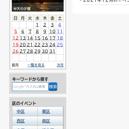
2021年12月のイ
連絡ごみ
ユニバーサルデザイン
日
月
火
水
木
金
土
1
2
3
4
5
6
7
8
9
10
11
12
13
14
15
16
17
18
19
20
21
22
23
24
25
26
27
28
29
30
31
前月
一覧を見る
次月
キーワードから探す
区のイベント
中区
東区
西区
南区