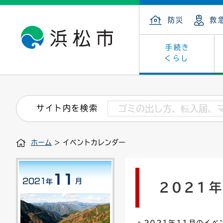
防災
救
手続き
くらし
戸籍・住民の手続き
子育て・青少年・若者
健康・医療
文化・芸術
産業振興
市の概要
保険・
教育
福祉
文化財
カーボ
庁舎案
サイト内を検索
住まい・建築
看護専門学校
介護保険
浜松・浜名湖だいすきネット
発注情報(入札・契約)
外郭団体
墓地・
学級閉
福祉・
統計
ホーム
> イベントカレンダー
税金
小学校一覧
募集
職員採用
法人税
雇用・
市有財
道路・交通・河川
行政区
ペット
施策・
2021
印鑑登録証明書
会議
戸籍謄
情報公
道路台帳
附属機関
市営住
国・県