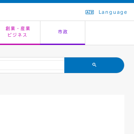
Language
創業・産業
市政
ビジネス
生活排水
教育委員会
救急・夜間診療
施設予約（まつぼっくり）
指定管理者制度
議会
市民安全
入学式・卒業式
感染症
はたちの集い
公共事業の技術監理
オープンデータ
住居表示
通学区域
バナー広告
組織案内
住民票の写し
広聴・広報
国民健康保険
都市整備
ごみの分別方法
屋外広告物