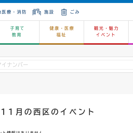
急医療・消防
施設
ごみ
子育て
健康・医療
観光・魅力
教育
福祉
イベント
年金
ンニュートラル
内
上下水道
生涯学習
休日当番医
レジャー・スポーツ
土地
市長の部屋
斎場
鎖
介護
保健所
はじめよう、ハマライフ
消費生活
幼稚園一覧
環境対策
選挙
就労
産
中学校一覧
環境
企業立地
例規・公示
・動物
計画
市民活動
予算・財政
年11月の西区のイベント
本・抄本
開・個人情報
住所変更
監査
宅
の施策
ごみ・リサイクル
景観