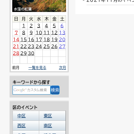
2021年11月のイ
連絡ごみ
ユニバーサルデザイン
日
月
火
水
木
金
土
1
2
3
4
5
6
7
8
9
10
11
12
13
14
15
16
17
18
19
20
21
22
23
24
25
26
27
28
29
30
前月
一覧を見る
次月
キーワードから探す
区のイベント
中区
東区
西区
南区