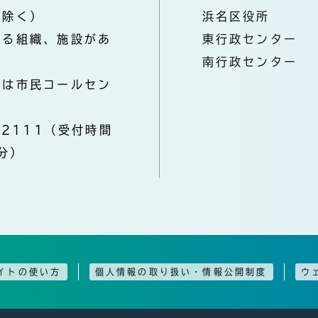
を除く）
浜名区役所
なる組織、施設があ
東行政センター
南行政センター
きは市民コールセン
-2111（受付時間
分）
イトの使い方
個人情報の取り扱い・情報公開制度
ウ