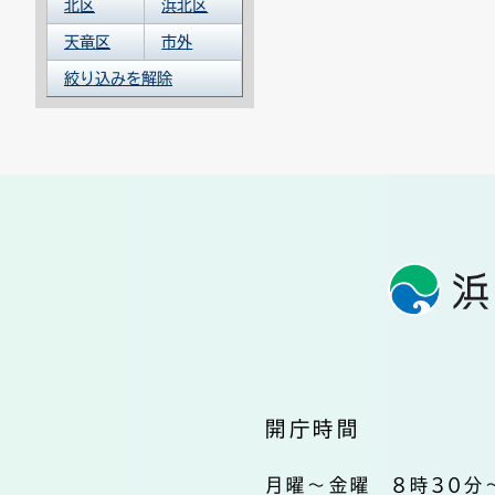
北区
浜北区
天竜区
市外
絞り込みを解除
開庁時間
月曜～金曜 8時30分