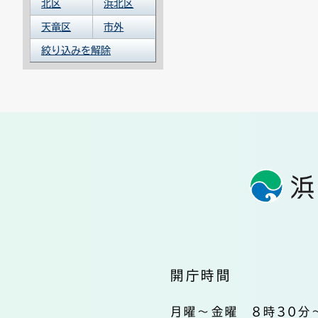
北区
浜北区
天竜区
市外
絞り込みを解除
開庁時間
月曜～金曜 8時30分