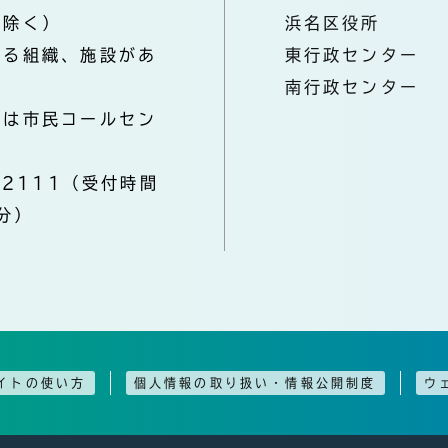
を除く）
浜名区役所
なる組織、施設があ
東行政センター
南行政センター
きは市民コールセン
-2111（受付時間
分）
イトの使い方
個人情報の取り扱い・情報公開制度
ウ