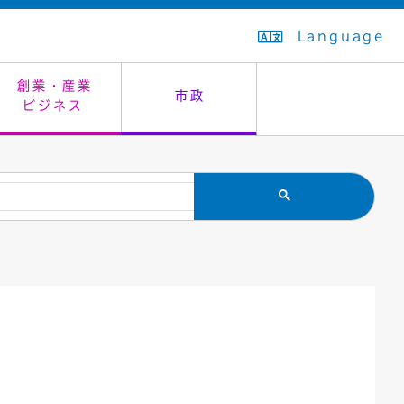
Language
創業・産業
市政
ビジネス
生活排水
教育委員会
救急・夜間診療
施設予約（まつぼっくり）
指定管理者制度
議会
市民安全
入学式・卒業式
感染症
はたちの集い
公共事業の技術監理
オープンデータ
住居表示
通学区域
バナー広告
組織案内
住民票の写し
広聴・広報
国民健康保険
都市整備
ごみの分別方法
屋外広告物