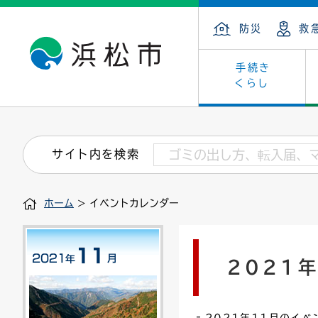
防災
救
手続き
くらし
戸籍・住民の手続き
子育て・青少年・若者
健康・医療
文化・芸術
産業振興
市の概要
保険・
教育
福祉
文化財
カーボ
庁舎案
サイト内を検索
住まい・建築
看護専門学校
介護保険
浜松・浜名湖だいすきネット
発注情報(入札・契約)
外郭団体
墓地・
学級閉
福祉・
統計
ホーム
> イベントカレンダー
税金
小学校一覧
募集
職員採用
法人税
雇用・
市有財
道路・交通・河川
行政区
ペット
施策・
2021
印鑑登録証明書
会議
戸籍謄
情報公
道路台帳
附属機関
市営住
国・県