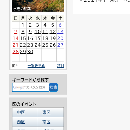
2021年11月のイ
連絡ごみ
ユニバーサルデザイン
日
月
火
水
木
金
土
1
2
3
4
5
6
7
8
9
10
11
12
13
14
15
16
17
18
19
20
21
22
23
24
25
26
27
28
29
30
前月
一覧を見る
次月
キーワードから探す
区のイベント
中区
東区
西区
南区