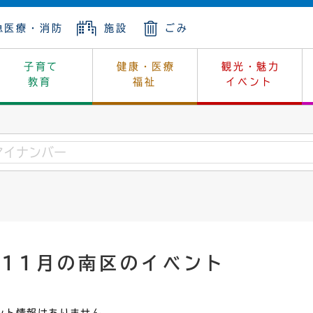
急医療・消防
施設
ごみ
子育て
健康・医療
観光・魅力
教育
福祉
イベント
年金
ンニュートラル
内
上下水道
生涯学習
休日当番医
レジャー・スポーツ
土地
市長の部屋
斎場
鎖
介護
保健所
はじめよう、ハマライフ
消費生活
幼稚園一覧
環境対策
選挙
就労
産
中学校一覧
環境
企業立地
例規・公示
・動物
計画
市民活動
予算・財政
年11月の南区のイベント
本・抄本
開・個人情報
住所変更
監査
宅
の施策
ごみ・リサイクル
景観