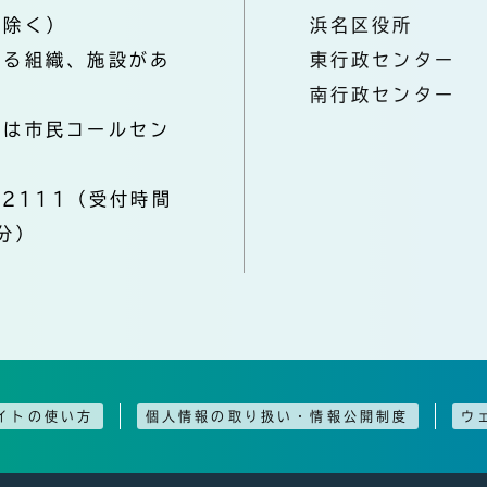
を除く）
浜名区役所
なる組織、施設があ
東行政センター
南行政センター
きは市民コールセン
-2111（受付時間
分）
イトの使い方
個人情報の取り扱い・情報公開制度
ウ