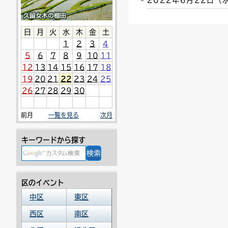
2022年6月22日
連絡ごみ
ユニバーサルデザイン
日
月
火
水
木
金
土
1
2
3
4
5
6
7
8
9
10
11
12
13
14
15
16
17
18
19
20
21
22
23
24
25
26
27
28
29
30
前月
一覧を見る
次月
キーワードから探す
区のイベント
中区
東区
西区
南区