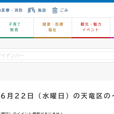
急医療・消防
施設
ごみ
子育て
健康・医療
観光・魅力
教育
福祉
イベント
年金
ンニュートラル
内
上下水道
生涯学習
休日当番医
レジャー・スポーツ
土地
市長の部屋
斎場
鎖
介護
保健所
はじめよう、ハマライフ
消費生活
幼稚園一覧
環境対策
選挙
就労
産
中学校一覧
環境
企業立地
例規・公示
・動物
計画
市民活動
予算・財政
年6月22日（水曜日）の天竜区の
本・抄本
開・個人情報
住所変更
監査
宅
の施策
ごみ・リサイクル
景観