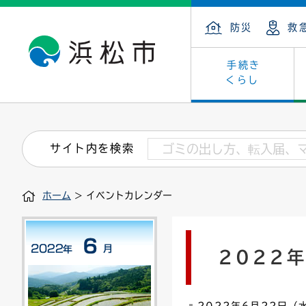
防災
救
手続き
くらし
戸籍・住民の手続き
子育て・青少年・若者
健康・医療
文化・芸術
産業振興
市の概要
保険・
教育
福祉
文化財
カーボ
庁舎案
サイト内を検索
住まい・建築
看護専門学校
介護保険
浜松・浜名湖だいすきネット
発注情報(入札・契約)
外郭団体
墓地・
学級閉
福祉・
統計
ホーム
> イベントカレンダー
税金
小学校一覧
募集
職員採用
法人税
雇用・
市有財
道路・交通・河川
行政区
ペット
施策・
2022
印鑑登録証明書
会議
戸籍謄
情報公
道路台帳
附属機関
市営住
国・県