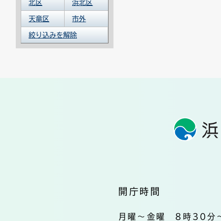
北区
浜北区
天竜区
市外
絞り込みを解除
開庁時間
月曜～金曜 8時30分