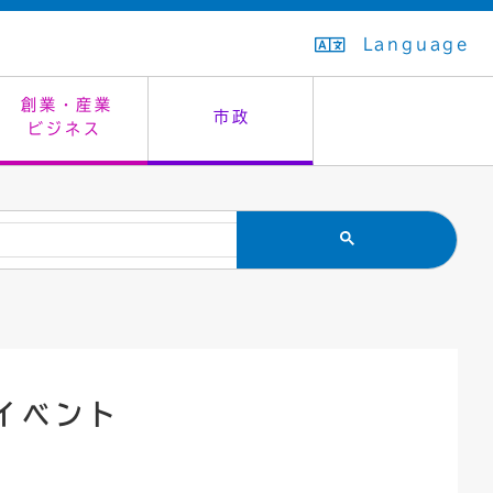
Language
創業・産業
市政
ビジネス
生活排水
教育委員会
救急・夜間診療
施設予約（まつぼっくり）
指定管理者制度
議会
市民安全
入学式・卒業式
感染症
はたちの集い
公共事業の技術監理
オープンデータ
住居表示
通学区域
バナー広告
組織案内
住民票の写し
広聴・広報
イベント
国民健康保険
都市整備
ごみの分別方法
屋外広告物