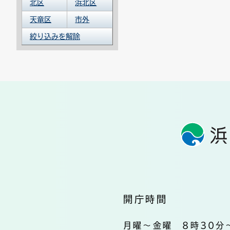
北区
浜北区
天竜区
市外
絞り込みを解除
開庁時間
月曜～金曜 8時30分