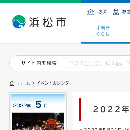
防災
救
手続き
くらし
戸籍・住民の手続き
子育て・青少年・若者
健康・医療
文化・芸術
産業振興
市の概要
保険・
教育
福祉
文化財
カーボ
庁舎案
サイト内を検索
住まい・建築
看護専門学校
介護保険
浜松・浜名湖だいすきネット
発注情報(入札・契約)
外郭団体
墓地・
学級閉
福祉・
統計
ホーム
> イベントカレンダー
税金
小学校一覧
募集
職員採用
法人税
雇用・
市有財
道路・交通・河川
行政区
ペット
施策・
2022
印鑑登録証明書
会議
戸籍謄
情報公
道路台帳
附属機関
市営住
国・県