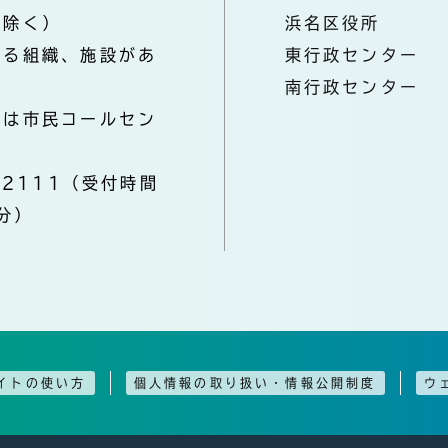
を除く）
浜名区役所
なる組織、施設があ
東行政センター
南行政センター
きは市民コールセン
-2111（受付時間
分）
イトの使い方
個人情報の取り扱い・情報公開制度
ウ