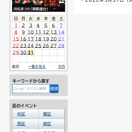
2022年5月31日
連絡ごみ
ユニバーサルデザイン
日
月
火
水
木
金
土
1
2
3
4
5
6
7
8
9
10
11
12
13
14
15
16
17
18
19
20
21
22
23
24
25
26
27
28
29
30
31
前月
一覧を見る
次月
キーワードから探す
区のイベント
中区
東区
西区
南区