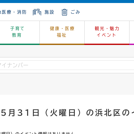
急医療・消防
施設
ごみ
子育て
健康・医療
観光・魅力
教育
福祉
イベント
年金
ンニュートラル
内
上下水道
生涯学習
休日当番医
レジャー・スポーツ
土地
市長の部屋
斎場
鎖
介護
保健所
はじめよう、ハマライフ
消費生活
幼稚園一覧
環境対策
選挙
就労
産
中学校一覧
環境
企業立地
例規・公示
・動物
計画
市民活動
予算・財政
年5月31日（火曜日）の浜北区の
本・抄本
開・個人情報
住所変更
監査
宅
の施策
ごみ・リサイクル
景観