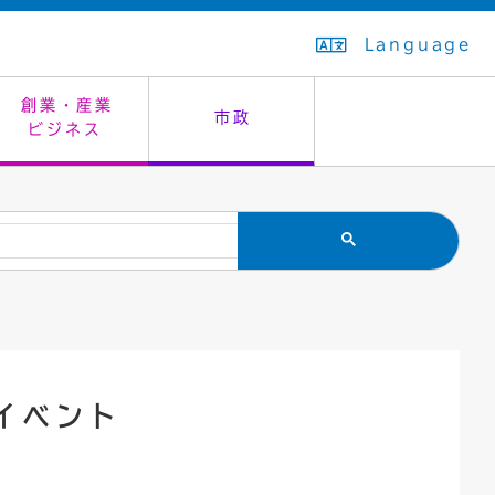
Language
創業・産業
市政
ビジネス
生活排水
教育委員会
救急・夜間診療
施設予約（まつぼっくり）
指定管理者制度
議会
市民安全
入学式・卒業式
感染症
はたちの集い
公共事業の技術監理
オープンデータ
住居表示
通学区域
バナー広告
組織案内
住民票の写し
広聴・広報
イベント
国民健康保険
都市整備
ごみの分別方法
屋外広告物