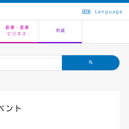
Language
創業・産業
市政
ビジネス
生活排水
教育委員会
救急・夜間診療
施設予約（まつぼっくり）
指定管理者制度
議会
市民安全
入学式・卒業式
感染症
はたちの集い
公共事業の技術監理
オープンデータ
住居表示
通学区域
バナー広告
組織案内
住民票の写し
広聴・広報
ベント
国民健康保険
都市整備
ごみの分別方法
屋外広告物