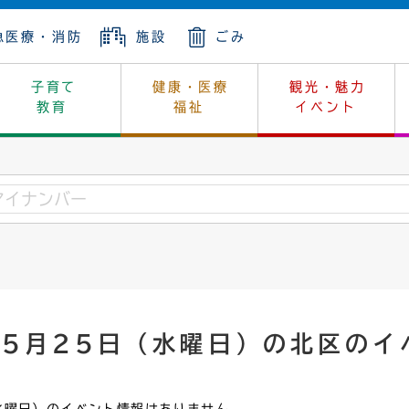
急医療・消防
施設
ごみ
子育て
健康・医療
観光・魅力
教育
福祉
イベント
年金
ンニュートラル
内
上下水道
生涯学習
休日当番医
レジャー・スポーツ
土地
市長の部屋
斎場
鎖
介護
保健所
はじめよう、ハマライフ
消費生活
幼稚園一覧
環境対策
選挙
就労
産
中学校一覧
環境
企業立地
例規・公示
・動物
計画
市民活動
予算・財政
年5月25日（水曜日）の北区のイ
本・抄本
開・個人情報
住所変更
監査
宅
の施策
ごみ・リサイクル
景観