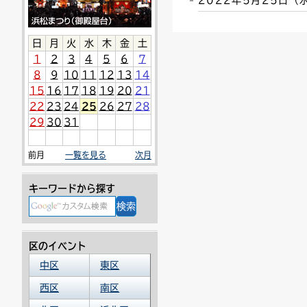
2022年5月25日
連絡ごみ
ユニバーサルデザイン
日
月
火
水
木
金
土
1
2
3
4
5
6
7
8
9
10
11
12
13
14
15
16
17
18
19
20
21
22
23
24
25
26
27
28
29
30
31
前月
一覧を見る
次月
キーワードから探す
区のイベント
中区
東区
西区
南区