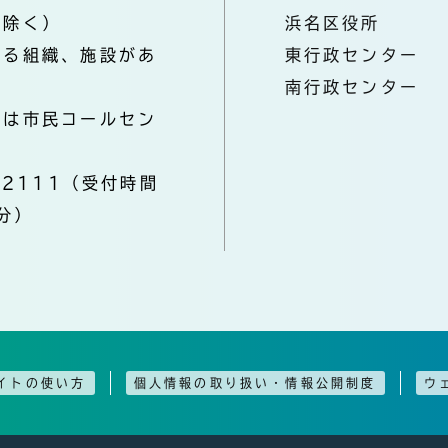
を除く）
浜名区役所
なる組織、施設があ
東行政センター
南行政センター
きは市民コールセン
-2111（受付時間
分）
イトの使い方
個人情報の取り扱い・情報公開制度
ウ