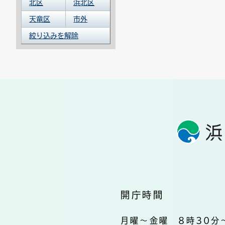
北区
浜北区
天竜区
市外
絞り込みを解除
開庁時間
月曜～金曜 8時30分