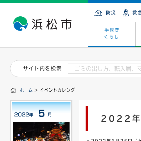
防災
救
手続き
くらし
戸籍・住民の手続き
子育て・青少年・若者
健康・医療
文化・芸術
産業振興
市の概要
保険・
教育
福祉
文化財
カーボ
庁舎案
サイト内を検索
住まい・建築
看護専門学校
介護保険
浜松・浜名湖だいすきネット
発注情報(入札・契約)
外郭団体
墓地・
学級閉
福祉・
統計
ホーム
> イベントカレンダー
税金
小学校一覧
募集
職員採用
法人税
雇用・
市有財
道路・交通・河川
行政区
ペット
施策・
2022
印鑑登録証明書
会議
戸籍謄
情報公
道路台帳
附属機関
市営住
国・県