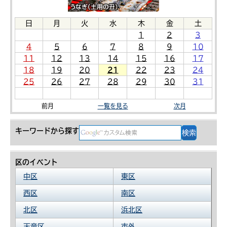
日
月
火
水
木
金
土
1
2
3
4
5
6
7
8
9
10
11
12
13
14
15
16
17
18
19
20
21
22
23
24
25
26
27
28
29
30
31
前月
一覧を見る
次月
キーワードから探す
区のイベント
中区
東区
西区
南区
北区
浜北区
天竜区
市外