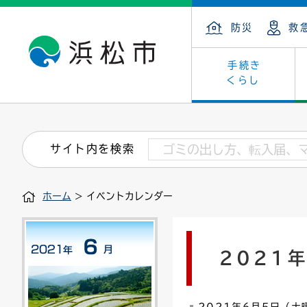
防災
救
手続き
くらし
戸籍・住民の手続き
子育て・青少年・若者
健康・医療
文化・芸術
産業振興
市の概要
保険・
教育
福祉
文化財
カーボ
庁舎案
サイト内を検索
住まい・建築
看護専門学校
介護保険
浜松・浜名湖だいすきネット
発注情報(入札・契約)
外郭団体
墓地・
学級閉
福祉・
統計
ホーム
> イベントカレンダー
税金
小学校一覧
募集
職員採用
法人税
雇用・
市有財
道路・交通・河川
行政区
ペット
施策・
2021
印鑑登録証明書
会議
戸籍謄
情報公
道路台帳
附属機関
市営住
国・県