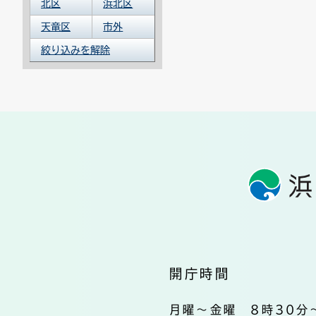
北区
浜北区
天竜区
市外
絞り込みを解除
開庁時間
月曜～金曜 8時30分