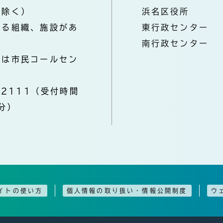
を除く）
浜名区役所
なる組織、施設があ
東行政センター
南行政センター
きは市民コールセン
-2111（受付時間
分）
イトの使い方
個人情報の取り扱い・情報公開制度
ウ