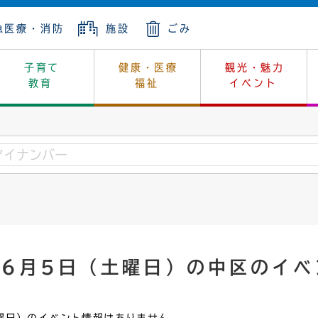
急医療・消防
施設
ごみ
子育て
健康・医療
観光・魅力
教育
福祉
イベント
年金
ンニュートラル
内
上下水道
生涯学習
休日当番医
レジャー・スポーツ
土地
市長の部屋
斎場
鎖
介護
保健所
はじめよう、ハマライフ
消費生活
幼稚園一覧
環境対策
選挙
就労
産
中学校一覧
環境
企業立地
例規・公示
・動物
計画
市民活動
予算・財政
年6月5日（土曜日）の中区のイベ
本・抄本
開・個人情報
住所変更
監査
宅
の施策
ごみ・リサイクル
景観