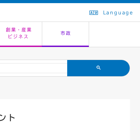
Language
創業・産業
市政
ビジネス
生活排水
教育委員会
救急・夜間診療
施設予約（まつぼっくり）
指定管理者制度
議会
市民安全
入学式・卒業式
感染症
はたちの集い
公共事業の技術監理
オープンデータ
住居表示
通学区域
バナー広告
組織案内
住民票の写し
広聴・広報
ント
国民健康保険
都市整備
ごみの分別方法
屋外広告物