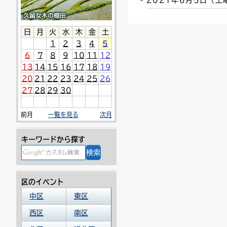
2021年6月5日（
連絡ごみ
ユニバーサルデザイン
日
月
火
水
木
金
土
1
2
3
4
5
6
7
8
9
10
11
12
13
14
15
16
17
18
19
20
21
22
23
24
25
26
27
28
29
30
前月
一覧を見る
次月
キーワードから探す
区のイベント
中区
東区
西区
南区