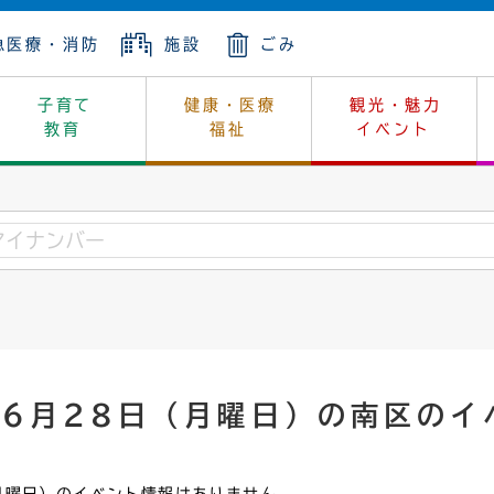
急医療・消防
施設
ごみ
子育て
健康・医療
観光・魅力
教育
福祉
イベント
年金
ンニュートラル
内
上下水道
生涯学習
休日当番医
レジャー・スポーツ
土地
市長の部屋
斎場
鎖
介護
保健所
はじめよう、ハマライフ
消費生活
幼稚園一覧
環境対策
選挙
就労
産
中学校一覧
環境
企業立地
例規・公示
・動物
計画
市民活動
予算・財政
年6月28日（月曜日）の南区のイ
本・抄本
開・個人情報
住所変更
監査
宅
の施策
ごみ・リサイクル
景観