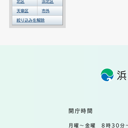
北区
浜北区
天竜区
市外
絞り込みを解除
開庁時間
月曜～金曜 8時30分