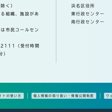
を除く）
浜名区役所
なる組織、施設があ
東行政センター
南行政センター
きは市民コールセン
-2111（受付時間
分）
イトの使い方
個人情報の取り扱い・情報公開制度
ウ