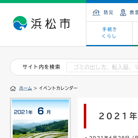
防災
救
手続き
くらし
戸籍・住民の手続き
子育て・青少年・若者
健康・医療
文化・芸術
産業振興
市の概要
保険・
教育
福祉
文化財
カーボ
庁舎案
サイト内を検索
住まい・建築
看護専門学校
介護保険
浜松・浜名湖だいすきネット
発注情報(入札・契約)
外郭団体
墓地・
学級閉
福祉・
統計
ホーム
> イベントカレンダー
税金
小学校一覧
募集
職員採用
法人税
雇用・
市有財
道路・交通・河川
行政区
ペット
施策・
2021
印鑑登録証明書
会議
戸籍謄
情報公
道路台帳
附属機関
市営住
国・県