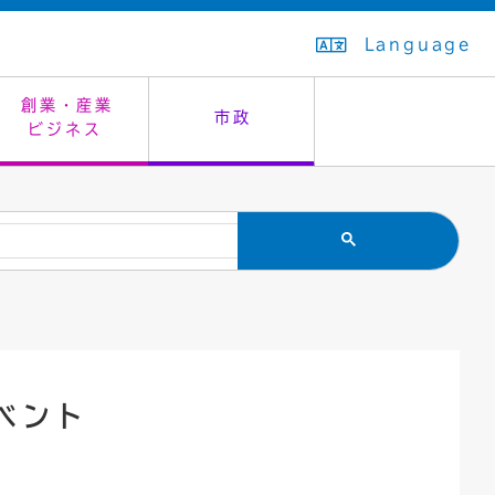
Language
創業・産業
市政
ビジネス
生活排水
教育委員会
救急・夜間診療
施設予約（まつぼっくり）
指定管理者制度
議会
市民安全
入学式・卒業式
感染症
はたちの集い
公共事業の技術監理
オープンデータ
住居表示
通学区域
バナー広告
組織案内
住民票の写し
広聴・広報
ベント
国民健康保険
都市整備
ごみの分別方法
屋外広告物