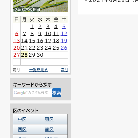
2021年6月28日
連絡ごみ
ユニバーサルデザイン
日
月
火
水
木
金
土
1
2
3
4
5
6
7
8
9
10
11
12
13
14
15
16
17
18
19
20
21
22
23
24
25
26
27
28
29
30
前月
一覧を見る
次月
キーワードから探す
区のイベント
中区
東区
西区
南区