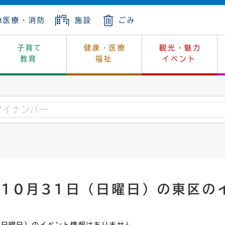
急医療・消防
施設
ごみ
子育て
健康・医療
観光・魅力
教育
福祉
イベント
年金
ンニュートラル
内
上下水道
生涯学習
休日当番医
レジャー・スポーツ
土地
市長の部屋
斎場
鎖
介護
保健所
はじめよう、ハマライフ
消費生活
幼稚園一覧
環境対策
選挙
就労
産
中学校一覧
環境
企業立地
例規・公示
・動物
計画
市民活動
予算・財政
年10月31日（日曜日）の東区の
本・抄本
開・個人情報
住所変更
監査
宅
の施策
ごみ・リサイクル
景観