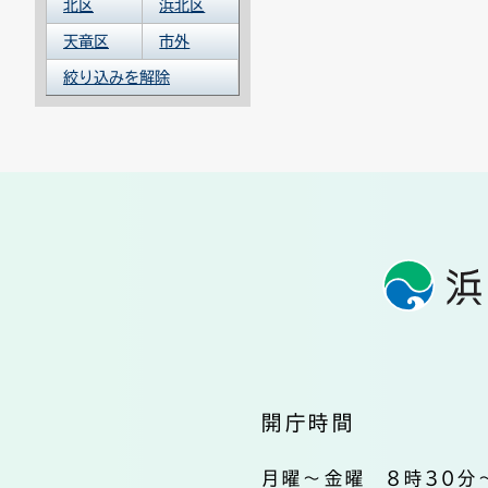
北区
浜北区
天竜区
市外
絞り込みを解除
開庁時間
月曜～金曜 8時30分