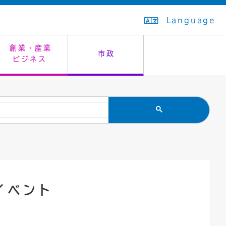
Language
創業・産業
市政
ビジネス
生活排水
教育委員会
救急・夜間診療
施設予約（まつぼっくり）
指定管理者制度
議会
市民安全
入学式・卒業式
感染症
はたちの集い
公共事業の技術監理
オープンデータ
住居表示
通学区域
バナー広告
組織案内
住民票の写し
広聴・広報
イベント
国民健康保険
都市整備
ごみの分別方法
屋外広告物