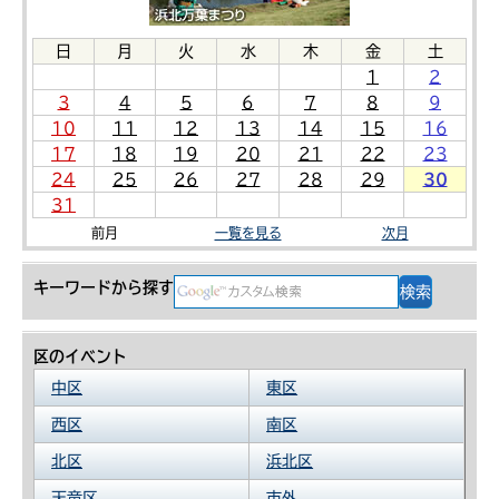
日
月
火
水
木
金
土
1
2
3
4
5
6
7
8
9
10
11
12
13
14
15
16
17
18
19
20
21
22
23
24
25
26
27
28
29
30
31
前月
一覧を見る
次月
キーワードから探す
区のイベント
中区
東区
西区
南区
北区
浜北区
天竜区
市外