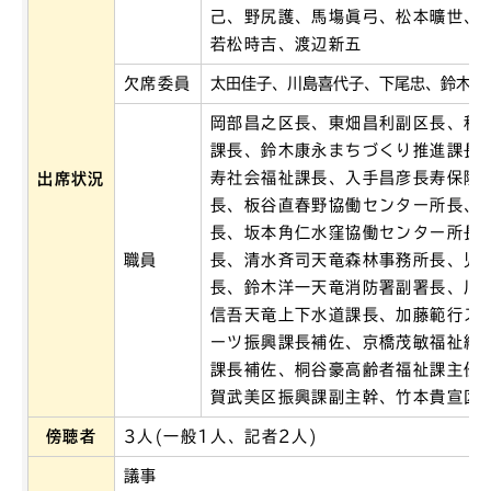
己、野尻護、馬塲眞弓、松本曠世、
若松時吉、渡辺新五
欠席委員
太田佳子、川島喜代子、下尾忠、鈴木眞
岡部昌之区長、東畑昌利副区長、和
課長、鈴木康永まちづくり推進課長
寿社会福祉課長、入手昌彦長寿保険
出席状況
長、板谷直春野協働センター所長、
長、坂本角仁水窪協働センター所長
職員
長、清水斉司天竜森林事務所長、児
長、鈴木洋一天竜消防署副署長、川
信吾天竜上下水道課長、加藤範行ス
ーツ振興課長補佐、京橋茂敏福祉総
課長補佐、桐谷豪高齢者福祉課主任
賀武美区振興課副主幹、竹本貴宣区
傍聴者
3人(一般1人、記者2人)
議事