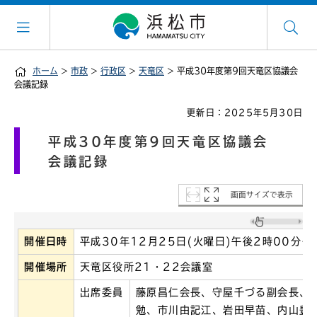
ホーム
>
市政
>
行政区
>
天竜区
> 平成30年度第9回天竜区協議会
会議記録
更新日：2025年5月30日
平成30年度第9回天竜区協議会
会議記録
画面サイズで表示
開催日時
平成30年12月25日(火曜日)午後2時00分～
開催場所
天竜区役所21・22会議室
出席委員
藤原昌仁会長、守屋千づる副会長、
勉、市川由記江、岩田早苗、内山豊