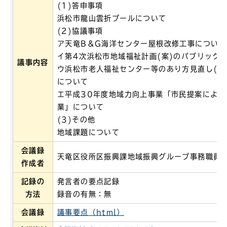
(1)答申事項
浜松市龍山雲折プールについて
(2)協議事項
ア天竜B＆G海洋センター屋根改修工事について
イ第4次浜松市地域福祉計画(案)のパブリック
議事内容
ウ浜松市老人福祉センター等のあり方見直し(案
について
エ平成30年度地域力向上事業「市民提案による
業」について
(3)その他
地域課題について
会議録
天竜区役所区振興課地域振興グループ事務職員
作成者
記録の
発言者の要点記録
方法
録音の有無：無
会議録
議事要点（html）