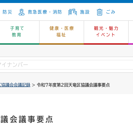
防災
救急医療・消防
施設
ごみ
子育て
健康・医療
観光・魅力
教育
福祉
イベント
年金
ンニュートラル
内
上下水道
生涯学習
休日当番医
レジャー・スポーツ
土地
市長の部屋
斎場
鎖
介護
保健所
はじめよう、ハマライフ
消費生活
幼稚園一覧
環境対策
選挙
区協議会会議記録
> 令和7年度第2回天竜区協議会議事要点
就労
産
中学校一覧
環境
企業立地
例規・公示
・動物
計画
市民活動
予算・財政
本・抄本
開・個人情報
住所変更
監査
協議会議事要点
宅
の施策
ごみ・リサイクル
景観