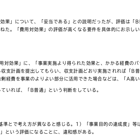
対効果」について、「妥当である」との説明だったが、評価は「B
かねた。「費用対効果」の評価が高くなる要件を具体的にお示し
費用対効果」に、「事業実施より得られた効果と、かかる経費のバ
ら収支計画を提出してもらい、収支計画どおり実施されれば「B
余剰経費を事業のよりよい部分に活用できた場合などは、「A高
していれば、「B普通」という判断をしている。
基準とで考え方が異なると感じる。1）「事業目的の達成度」等
通」という評価になることに、違和感がある。