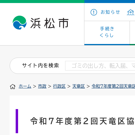
お知らせ
手続き
くらし
戸籍・住民の手続き
子育て・青少年・若者
健康・医療
文化・芸術
産業振興
市の概要
保険・
教育
福祉
文化財
カーボ
庁舎案
サイト内を検索
住まい・建築
看護専門学校
介護保険
浜松・浜名湖だいすきネット
発注情報(入札・契約)
外郭団体
墓地・
学級閉
福祉・
統計
ホーム
>
市政
>
行政区
>
天竜区
>
令和7年度第2回天竜
税金
小学校一覧
募集
職員採用
法人税
雇用・
市有財
道路・交通・河川
行政区
ペット
施策・
印鑑登録証明書
会議
戸籍謄
情報公
令和7年度第2回天竜区
道路台帳
附属機関
市営住
国・県