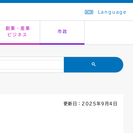
Language
創業・産業
市政
ビジネス
生活排水
教育委員会
救急・夜間診療
施設予約（まつぼっくり）
指定管理者制度
議会
市民安全
入学式・卒業式
感染症
はたちの集い
公共事業の技術監理
オープンデータ
住居表示
通学区域
バナー広告
組織案内
住民票の写し
広聴・広報
更新日：2025年9月4日
国民健康保険
都市整備
ごみの分別方法
屋外広告物