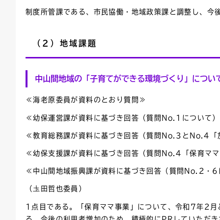
制度所管課である、市民協働・地域政策課と調整し、今
（2）地域課題
中山間地域の「子育てができる環境づくり」につい
≪海老原委員が資料のとおり質問≫
≪幼保運営課が資料に基づき回答（質問No.1について
≪教育総務課が資料に基づき回答（質問No.3とNo.4
≪幼保支援課が資料に基づき回答（質問No.4「保育マ
≪中山間地域振興課が資料に基づき回答（質問No.2・
（圡田哲也委員）
1点目である。「保育ママ事業」について、令和7年2
る。今後の利用者増加のため、積極的にPRしていただき