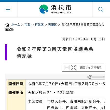
ホーム
>
市政
>
行政区
>
天竜区
> 令和2年度第3回天竜区協議会会
議記録
更新日：2020年10月16日
令和2年度第3回天竜区協議会会
議記録
画面サイズで表示
開催日時
令和2年7月30日(火曜日)午後2時00分～3時
開催場所
天竜区役所21・22会議室
出席委員
吉林久会長、市川由記江副会長、天
内野永士、内山豊、太田佳子、片桐