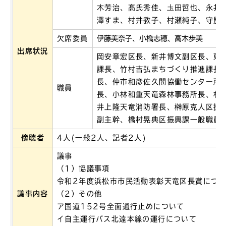
木芳治、髙氏秀佳、圡田哲也、永井
澤すま、村井教子、村瀬純子、守屋
欠席委員
伊藤美奈子、小橋志穂、高木歩美
出席状況
岡安章宏区長、新井博文副区長、東
課長、竹村吉弘まちづくり推進課長
長、仲市和彦佐久間協働センター所
職員
長、小林和重天竜森林事務所長、杉
井上隆天竜消防署長、榊原克人区振
副主幹、橋村晃典区振興課一般職員
傍聴者
4人(一般2人、記者2人)
議事
（1）協議事項
令和2年度浜松市市民活動表彰天竜区長賞につ
議事内容
（2）その他
ア国道152号全面通行止めについて
イ自主運行バス北遠本線の運行について