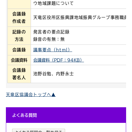
ウ地域課題について
会議録
天竜区役所区振興課地域振興グループ事務職員
作成者
記録の
発言者の要点記録
方法
録音の有無：無
会議録
議事要点（html）
会議資料
会議資料（PDF：94KB）
会議録
池野谷勉、内野永士
署名人
天竜区協議会トップへ▲
よくある質問