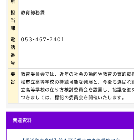
所
担
教育総務課
当
課
電
053-457-2401
話
番
号
要
教育委員会では、近年の社会の動向や教育の質的転換(
旨
松市立高等学校の持続可能な発展と、今後も選ばれ続
立高等学校の在り方検討委員会を設置し、協議を進め
つきましては、標記の委員会を開催いたします。
関連資料