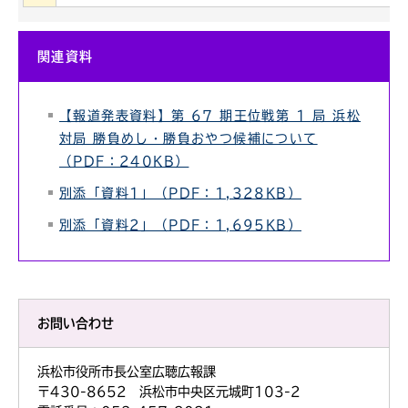
関連資料
【報道発表資料】第 67 期王位戦第 1 局 浜松
対局 勝負めし・勝負おやつ候補について
（PDF：240KB）
別添「資料1」（PDF：1,328KB）
別添「資料2」（PDF：1,695KB）
お問い合わせ
浜松市役所市長公室広聴広報課
〒430-8652 浜松市中央区元城町103-2