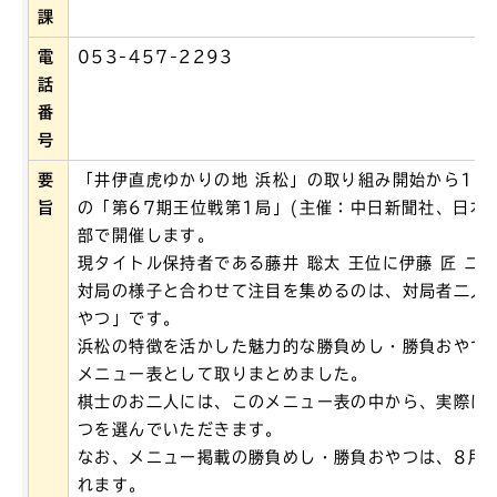
課
電
053-457-2293
話
番
号
要
「井伊直虎ゆかりの地 浜松」の取り組み開始から10
旨
の「第67期王位戦第1局」(主催：中日新聞社、日本
部で開催します。
現タイトル保持者である藤井 聡太 王位に伊藤 匠 二
対局の様子と合わせて注目を集めるのは、対局者二人
やつ」です。
浜松の特徴を活かした魅力的な勝負めし・勝負おやつ
メニュー表として取りまとめました。
棋士のお二人には、このメニュー表の中から、実際に
つを選んでいただきます。
なお、メニュー掲載の勝負めし・勝負おやつは、8月
れます。