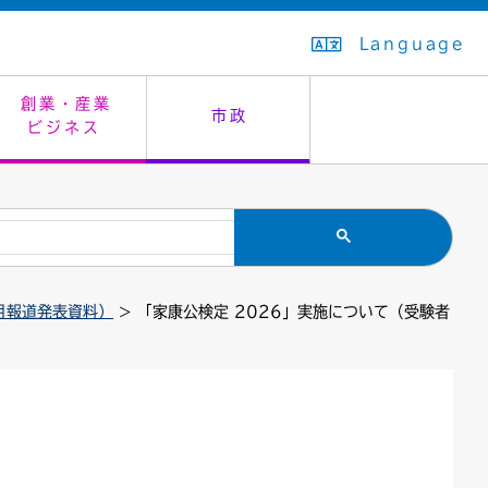
Language
創業・産業
市政
ビジネス
生活排水
教育委員会
救急・夜間診療
施設予約（まつぼっくり）
指定管理者制度
議会
市民安全
入学式・卒業式
感染症
はたちの集い
公共事業の技術監理
オープンデータ
月報道発表資料）
> 「家康公検定 2026」実施について（受験者
住居表示
通学区域
バナー広告
組織案内
住民票の写し
広聴・広報
国民健康保険
都市整備
ごみの分別方法
屋外広告物