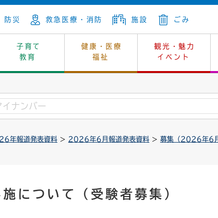
防災
救急医療・消防
施設
ごみ
子育て
健康・医療
観光・魅力
教育
福祉
イベント
年金
ンニュートラル
内
上下水道
生涯学習
休日当番医
レジャー・スポーツ
土地
市長の部屋
斎場
鎖
介護
保健所
はじめよう、ハマライフ
消費生活
幼稚園一覧
環境対策
選挙
026年報道発表資料
>
2026年6月報道発表資料
>
募集（2026年6
就労
産
中学校一覧
環境
企業立地
例規・公示
・動物
計画
市民活動
予算・財政
本・抄本
開・個人情報
住所変更
監査
実施について（受験者募集）
宅
の施策
ごみ・リサイクル
景観