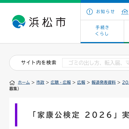
お知らせ
手続き
くらし
戸籍・住民の手続き
子育て・青少年・若者
健康・医療
文化・芸術
産業振興
市の概要
保険・
教育
福祉
文化財
カーボ
庁舎案
サイト内を検索
住まい・建築
看護専門学校
介護保険
浜松・浜名湖だいすきネット
発注情報(入札・契約)
外郭団体
墓地・
学級閉
福祉・
統計
ホーム
>
市政
>
広聴・広報
>
広報
>
報道発表資料
>
2
税金
小学校一覧
募集
職員採用
法人税
雇用・
市有財
募集）
道路・交通・河川
行政区
ペット
施策・
印鑑登録証明書
会議
戸籍謄
情報公
「家康公検定 2026」
道路台帳
附属機関
市営住
国・県