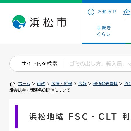
お知らせ
手続き
くらし
戸籍・住民の手続き
子育て・青少年・若者
健康・医療
文化・芸術
産業振興
市の概要
保険・
教育
福祉
文化財
カーボ
庁舎案
サイト内を検索
住まい・建築
看護専門学校
介護保険
浜松・浜名湖だいすきネット
発注情報(入札・契約)
外郭団体
墓地・
学級閉
福祉・
統計
ホーム
>
市政
>
広聴・広報
>
広報
>
報道発表資料
>
2
税金
小学校一覧
募集
職員採用
法人税
雇用・
市有財
議会総会・講演会の開催について
道路・交通・河川
行政区
ペット
施策・
印鑑登録証明書
会議
戸籍謄
情報公
浜松地域 FSC・CLT
道路台帳
附属機関
市営住
国・県