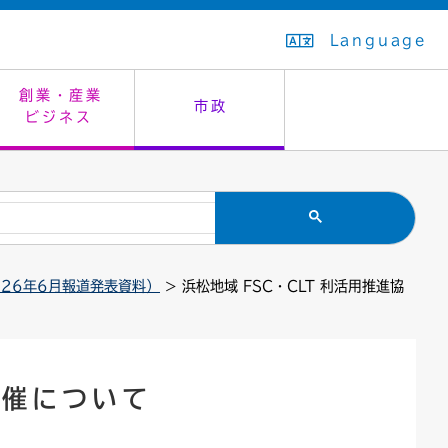
Language
創業・産業
市政
ビジネス
生活排水
教育委員会
救急・夜間診療
施設予約（まつぼっくり）
指定管理者制度
議会
市民安全
入学式・卒業式
感染症
はたちの集い
公共事業の技術監理
オープンデータ
026年6月報道発表資料）
> 浜松地域 FSC・CLT 利活用推進協
住居表示
通学区域
バナー広告
組織案内
住民票の写し
広聴・広報
国民健康保険
都市整備
開催について
ごみの分別方法
屋外広告物