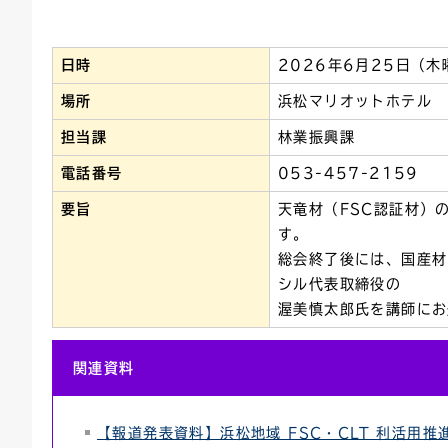
連絡ごみ
ユニバーサルデザイン
日時
2026年6月25日（
場所
浜松マリオットホテル
担当課
林業振興課
電話番号
053-457-2159
要旨
天竜材（FSC認証材）
す。
総会終了後には、国産材
シル代表取締役の
渥美慎太郎氏を講師にお
関連資料
【報道発表資料】浜松地域 FSC・CLT 利活用