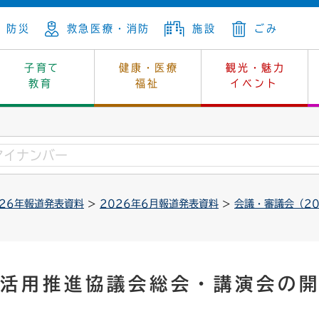
防災
救急医療・消防
施設
ごみ
子育て
健康・医療
観光・魅力
教育
福祉
イベント
年金
ンニュートラル
内
上下水道
生涯学習
休日当番医
レジャー・スポーツ
土地
市長の部屋
斎場
鎖
介護
保健所
はじめよう、ハマライフ
消費生活
幼稚園一覧
環境対策
選挙
026年報道発表資料
>
2026年6月報道発表資料
>
会議・審議会（2
就労
産
中学校一覧
環境
企業立地
例規・公示
・動物
計画
市民活動
予算・財政
本・抄本
開・個人情報
住所変更
監査
 利活用推進協議会総会・講演会の
宅
の施策
ごみ・リサイクル
景観