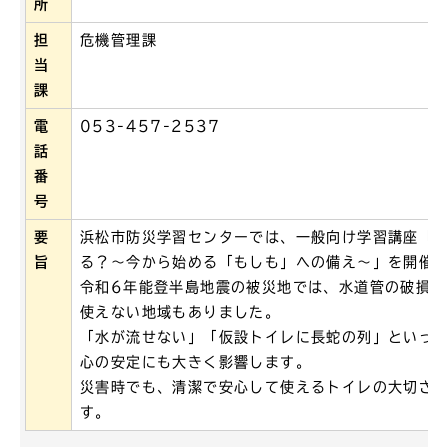
所
担
危機管理課
当
課
電
053-457-2537
話
番
号
要
浜松市防災学習センターでは、一般向け学習講座「
旨
る？～今から始める「もしも」への備え～」を開催
令和6年能登半島地震の被災地では、水道管の破損な
使えない地域もありました。
「水が流せない」「仮設トイレに長蛇の列」といっ
心の安定にも大きく影響します。
災害時でも、清潔で安心して使えるトイレの大切さ
す。