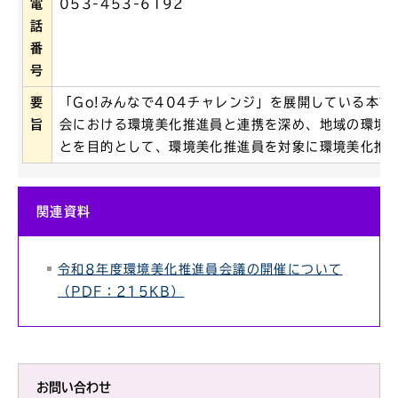
電
053-453-6192
話
番
号
要
「Go!みんなで404チャレンジ」を展開している本
旨
会における環境美化推進員と連携を深め、地域の環境
とを目的として、環境美化推進員を対象に環境美化推
関連資料
令和8年度環境美化推進員会議の開催について
（PDF：215KB）
お問い合わせ