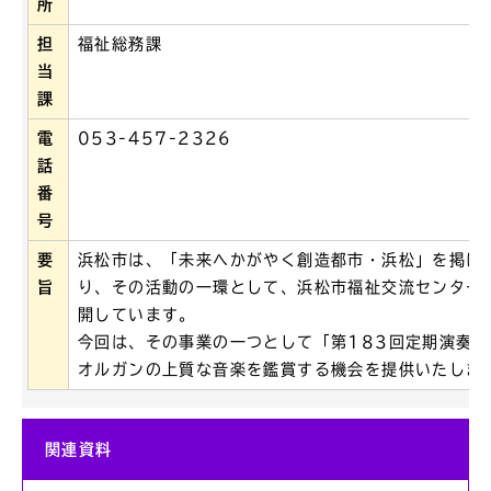
所
担
福祉総務課
当
課
電
053-457-2326
話
番
号
要
浜松市は、「未来へかがやく創造都市・浜松」を掲げ
旨
り、その活動の一環として、浜松市福祉交流センター
開しています。
今回は、その事業の一つとして「第183回定期演奏
オルガンの上質な音楽を鑑賞する機会を提供いたしま
関連資料