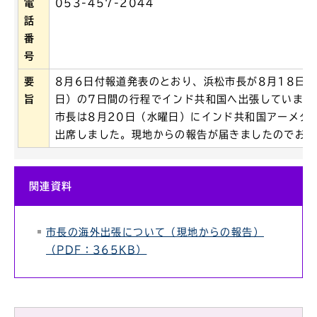
電
053-457-2044
話
番
号
要
8月6日付報道発表のとおり、浜松市長が8月18日（
旨
日）の7日間の行程でインド共和国へ出張しています
市長は8月20日（水曜日）にインド共和国アーメダ
出席しました。現地からの報告が届きましたのでお知
関連資料
市長の海外出張について（現地からの報告）
（PDF：365KB）