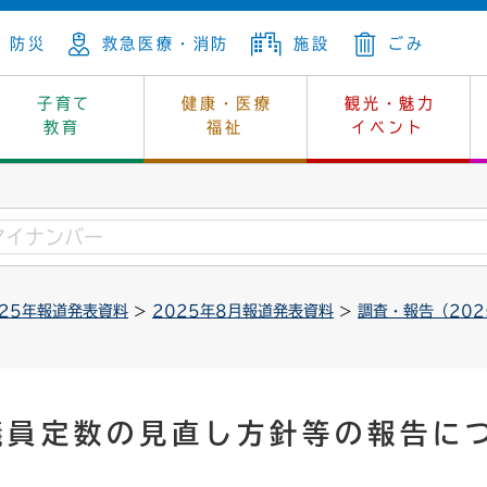
防災
救急医療・消防
施設
ごみ
子育て
健康・医療
観光・魅力
教育
福祉
イベント
年金
ンニュートラル
内
上下水道
生涯学習
休日当番医
レジャー・スポーツ
土地
市長の部屋
斎場
鎖
介護
保健所
はじめよう、ハマライフ
消費生活
幼稚園一覧
環境対策
選挙
025年報道発表資料
>
2025年8月報道発表資料
>
調査・報告（20
就労
産
中学校一覧
環境
企業立地
例規・公示
・動物
計画
市民活動
予算・財政
本・抄本
開・個人情報
住所変更
監査
議員定数の見直し方針等の報告に
宅
の施策
ごみ・リサイクル
景観