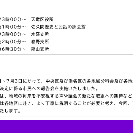
後3時00分～ 天竜区役所
後1時00分～ 佐久間歴史と民話の郷会館
後3時00分～ 水窪支所
後2時00分～ 春野支所
後6時30分～ 龍山支所
日～7月3日にかけて、中央区及び浜名区の各地域分科会及び各
決定に係る市民への報告会を実施いたしました。
は、地域の将来を不安視する声や議会の新たな取組への期待など
は各地区に赴き、より丁寧に説明することが必要と考え、今回、
たします。