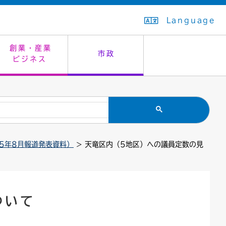
Language
創業・産業
市政
ビジネス
生活排水
教育委員会
救急・夜間診療
施設予約（まつぼっくり）
指定管理者制度
議会
市民安全
入学式・卒業式
感染症
はたちの集い
公共事業の技術監理
オープンデータ
25年8月報道発表資料）
> 天竜区内（5地区）への議員定数の見
住居表示
通学区域
バナー広告
組織案内
住民票の写し
広聴・広報
国民健康保険
都市整備
ついて
ごみの分別方法
屋外広告物