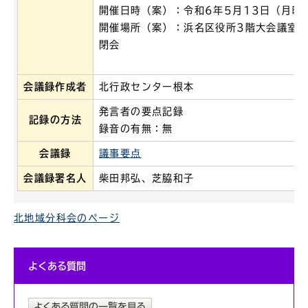
開催日時（案）：令和6年5月13日（月曜
開催場所（案）：浜名区役所3階大会議室
閉会
会議録作成者
北行政センター根本
発言者の要点記録
記録の方法
録音の有無：無
会議録
議事要点
会議録署名人
柴田邦弘、芝脇和子
北地域分科会
のページ
よくある質問