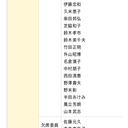
伊藤忠和
久米恵子
柴田邦弘
芝脇和子
鈴木孝市
鈴木美千夫
竹田正明
外山昭博
名倉濱子
中村朋子
西田清惠
野澤壽夫
野末彰
半田あけみ
萬立芳朗
山本武志
佐藤元久
欠席委員