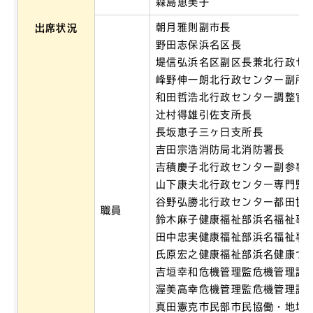
森島恵美子
朝月雅則副市長
出席状況
野田志保浜名区長
堤信弘浜名区副区長兼北行政セ
峰野伸一朗北行政センター副所
和田哲浩北行政センター調整官
辻村得雄引佐支所長
長坂恵子三ヶ日支所長
吉田宗浩消防局北消防署長
吉積慶子北行政センター副参事
山下康夫北行政センター専門監
谷野弘勝北行政センター都田協
職員
鈴木麻子健康福祉部浜名福祉事
田中忠実健康福祉部浜名福祉事
氏原宏之健康福祉部浜名健康づ
吉垣幸和危機管理監危機管理課
渥美高幸危機管理監危機管理課
真田憲克市民部市民協働・地域