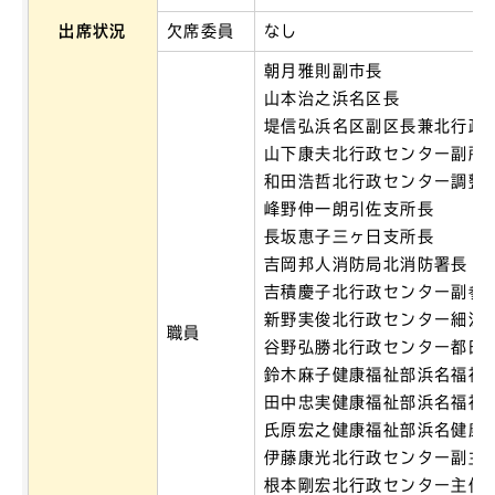
出席状況
欠席委員
なし
朝月雅則副市長
山本治之浜名区長
堤信弘浜名区副区長兼北行政
山下康夫北行政センター副所
和田浩哲北行政センター調整
峰野伸一朗引佐支所長
長坂恵子三ヶ日支所長
吉岡邦人消防局北消防署長
吉積慶子北行政センター副参
新野実俊北行政センター細江
職員
谷野弘勝北行政センター都田
鈴木麻子健康福祉部浜名福祉
田中忠実健康福祉部浜名福祉
氏原宏之健康福祉部浜名健康
伊藤康光北行政センター副主
根本剛宏北行政センター主任