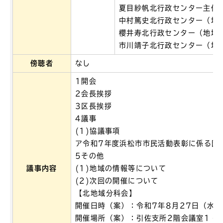
夏目紗帆北行政センター主任
中村篤史北行政センター（地
櫻井寿北行政センター（地域
市川靖子北行政センター（地
傍聴者
なし
1開会
2会長挨拶
3区長挨拶
4議事
(1)協議事項
ア令和7年度浜松市市民活動表彰に係る団
5その他
議事内容
(1)地域の情報等について
(2)次回の開催について
【北地域分科会】
開催日時（案）：令和7年8月27日（水曜
開催場所（案）：引佐支所2階会議室1・