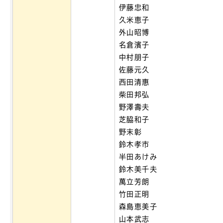
伊藤忠和
久米恵子
外山昭博
名倉濱子
中村朋子
佐藤元久
西田清惠
柴田邦弘
野澤壽夫
芝脇和子
野末彰
鈴木孝市
半田あけみ
鈴木美千夫
萬立芳朗
竹田正明
森島恵美子
山本武志