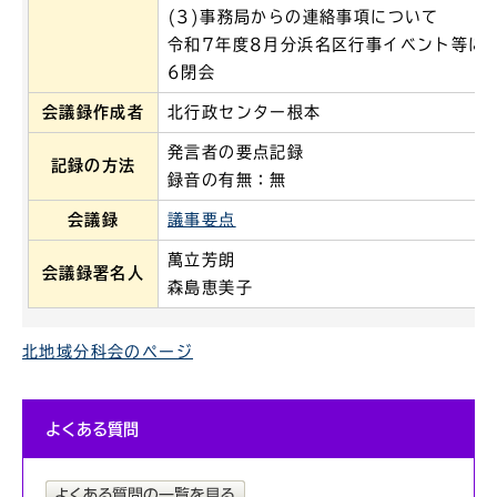
(3)事務局からの連絡事項について
令和7年度8月分浜名区行事イベント等に
6閉会
会議録作成者
北行政センター根本
発言者の要点記録
記録の方法
録音の有無：無
会議録
議事要点
萬立芳朗
会議録署名人
森島恵美子
北地域分科会のページ
よくある質問