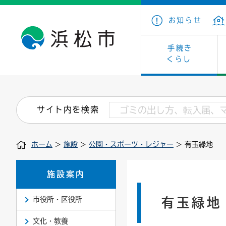
お知らせ
手続き
くらし
戸籍・住民の手続き
子育て・青少年・若者
健康・医療
文化・芸術
産業振興
市の概要
保険・
教育
福祉
文化財
カーボ
庁舎案
サイト内を検索
住まい・建築
看護専門学校
介護保険
浜松・浜名湖だいすきネット
発注情報(入札・契約)
外郭団体
墓地・
学級閉
福祉・
統計
ホーム
>
施設
>
公園・スポーツ・レジャー
> 有玉緑地
税金
小学校一覧
募集
職員採用
法人税
雇用・
市有財
道路・交通・河川
行政区
ペット
施策・
施設案内
印鑑登録証明書
会議
戸籍謄
情報公
市役所・区役所
有玉緑地
道路台帳
附属機関
市営住
国・県
文化・教養