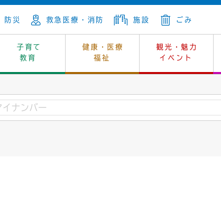
防災
救急医療・消防
施設
ごみ
子育て
健康・医療
観光・魅力
教育
福祉
イベント
年金
ンニュートラル
内
上下水道
生涯学習
休日当番医
レジャー・スポーツ
土地
市長の部屋
斎場
鎖
介護
保健所
はじめよう、ハマライフ
消費生活
幼稚園一覧
環境対策
選挙
就労
産
中学校一覧
環境
企業立地
例規・公示
・動物
計画
市民活動
予算・財政
本・抄本
開・個人情報
住所変更
監査
宅
の施策
ごみ・リサイクル
景観