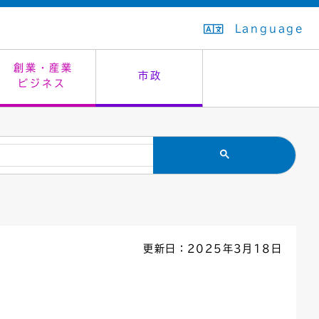
Language
創業・産業
市政
ビジネス
生活排水
教育委員会
救急・夜間診療
施設予約（まつぼっくり）
指定管理者制度
議会
市民安全
入学式・卒業式
感染症
はたちの集い
公共事業の技術監理
オープンデータ
住居表示
通学区域
バナー広告
組織案内
住民票の写し
広聴・広報
更新日：2025年3月18日
国民健康保険
都市整備
ごみの分別方法
屋外広告物