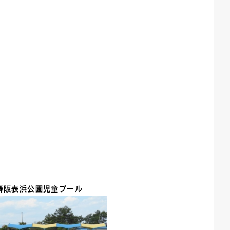
舞阪表浜公園
児童プール