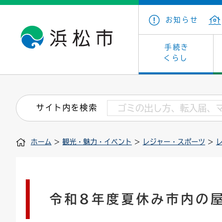
お知らせ
手続き
くらし
戸籍・住民の手続き
子育て・青少年・若者
健康・医療
文化・芸術
産業振興
市の概要
保険・
教育
福祉
文化財
カーボ
庁舎案
サイト内を検索
住まい・建築
看護専門学校
介護保険
浜松・浜名湖だいすきネット
発注情報(入札・契約)
外郭団体
墓地・
学級閉
福祉・
統計
ホーム
>
観光・魅力・イベント
>
レジャー・スポーツ
>
税金
小学校一覧
募集
職員採用
法人税
雇用・
市有財
道路・交通・河川
行政区
ペット
施策・
印鑑登録証明書
会議
戸籍謄
情報公
令和8年度夏休み市内の
道路台帳
附属機関
市営住
国・県