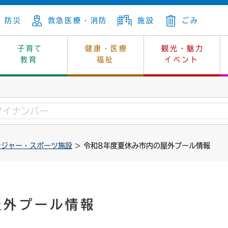
防災
救急医療・消防
施設
ごみ
子育て
健康・医療
観光・魅力
教育
福祉
イベント
年金
ンニュートラル
内
上下水道
生涯学習
休日当番医
レジャー・スポーツ
土地
市長の部屋
斎場
鎖
介護
保健所
はじめよう、ハマライフ
消費生活
幼稚園一覧
環境対策
選挙
レジャー・スポーツ施設
> 令和8年度夏休み市内の屋外プール情報
就労
産
中学校一覧
環境
企業立地
例規・公示
・動物
計画
市民活動
予算・財政
本・抄本
開・個人情報
住所変更
監査
屋外プール情報
宅
の施策
ごみ・リサイクル
景観