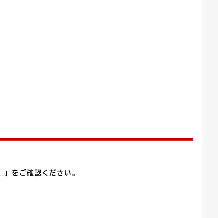
ごみカレンダー
広報はままつ
）
」をご確認ください。