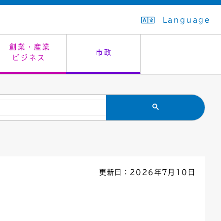
Language
創業・産業
市政
ビジネス
生活排水
教育委員会
救急・夜間診療
施設予約（まつぼっくり）
指定管理者制度
議会
市民安全
入学式・卒業式
感染症
はたちの集い
公共事業の技術監理
オープンデータ
住居表示
通学区域
バナー広告
組織案内
住民票の写し
広聴・広報
更新日：2026年7月10日
国民健康保険
都市整備
ごみの分別方法
屋外広告物