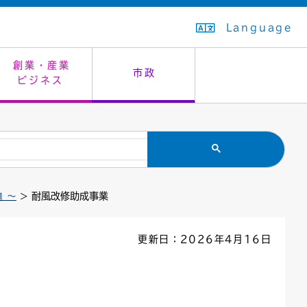
Language
創業・産業
市政
ビジネス
生活排水
教育委員会
救急・夜間診療
施設予約（まつぼっくり）
指定管理者制度
議会
市民安全
入学式・卒業式
感染症
はたちの集い
公共事業の技術監理
オープンデータ
』～
> 耐風改修助成事業
住居表示
通学区域
バナー広告
組織案内
住民票の写し
広聴・広報
更新日：2026年4月16日
国民健康保険
都市整備
ごみの分別方法
屋外広告物