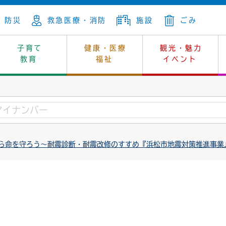
防災
救急医療・消防
施設
ごみ
子育て
健康・医療
観光・魅力
教育
福祉
イベント
年金
ンニュートラル
内
上下水道
生涯学習
休日当番医
レジャー・スポーツ
土地
市長の部屋
斎場
鎖
介護
保健所
はじめよう、ハマライフ
消費生活
幼稚園一覧
環境対策
選挙
ら命を守ろう～耐震診断・耐震改修のすすめ『浜松市地震対策推進事業
就労
産
中学校一覧
環境
企業立地
例規・公示
・動物
計画
市民活動
予算・財政
本・抄本
開・個人情報
住所変更
監査
宅
の施策
ごみ・リサイクル
景観