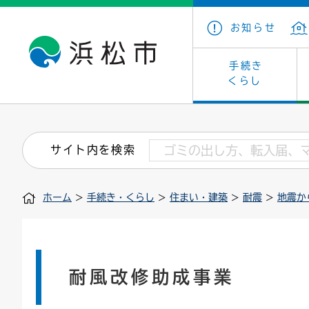
お知らせ
手続き
くらし
戸籍・住民の手続き
子育て・青少年・若者
健康・医療
文化・芸術
産業振興
市の概要
保険・
教育
福祉
文化財
カーボ
庁舎案
サイト内を検索
住まい・建築
看護専門学校
介護保険
浜松・浜名湖だいすきネット
発注情報(入札・契約)
外郭団体
墓地・
学級閉
福祉・
統計
ホーム
>
手続き・くらし
>
住まい・建築
>
耐震
>
地震か
税金
小学校一覧
募集
職員採用
法人税
雇用・
市有財
道路・交通・河川
行政区
ペット
施策・
印鑑登録証明書
会議
戸籍謄
情報公
耐風改修助成事業
道路台帳
附属機関
市営住
国・県