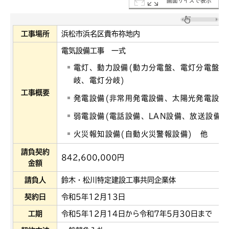
画面サイズで表示
工事場所
浜松市浜名区貴布祢地内
電気設備工事 一式
電灯、動力設備(動力分電盤、電灯分電盤、
岐、電灯分岐)
工事概要
発電設備(非常用発電設備、太陽光発電設備
弱電設備(電話設備、LAN設備、放送設備、
火災報知設備(自動火災警報設備) 他
請負契約
842,600,000円
金額
請負人
鈴木・松川特定建設工事共同企業体
契約日
令和5年12月13日
工期
令和5年12月14日から令和7年5月30日まで