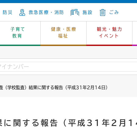
防災
救急医療・消防
施設
ごみ
子育て
健康・医療
観光・魅力
教育
福祉
イベント
年金
ンニュートラル
内
上下水道
生涯学習
休日当番医
レジャー・スポーツ
土地
市長の部屋
斎場
鎖
介護
保健所
はじめよう、ハマライフ
消費生活
幼稚園一覧
環境対策
選挙
査（学校監査）結果に関する報告（平成31年2月14日）
就労
産
中学校一覧
環境
企業立地
例規・公示
・動物
計画
市民活動
予算・財政
本・抄本
開・個人情報
住所変更
監査
果に関する報告（平成31年2月1
宅
の施策
ごみ・リサイクル
景観