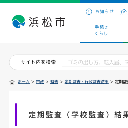
お知らせ
手続き
くらし
戸籍・住民の手続き
子育て・青少年・若者
健康・医療
文化・芸術
産業振興
市の概要
保険・
教育
福祉
文化財
カーボ
庁舎案
サイト内を検索
住まい・建築
看護専門学校
介護保険
浜松・浜名湖だいすきネット
発注情報(入札・契約)
外郭団体
墓地・
学級閉
福祉・
統計
ホーム
>
市政
>
監査
>
定期監査・行政監査結果
> 定期監
税金
小学校一覧
募集
職員採用
法人税
雇用・
市有財
道路・交通・河川
行政区
ペット
施策・
印鑑登録証明書
会議
戸籍謄
情報公
定期監査（学校監査）結
道路台帳
附属機関
市営住
国・県