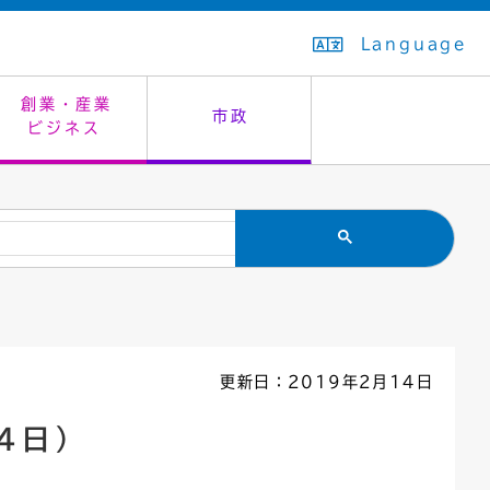
Language
創業・産業
市政
ビジネス
生活排水
教育委員会
救急・夜間診療
施設予約（まつぼっくり）
指定管理者制度
議会
市民安全
入学式・卒業式
感染症
はたちの集い
公共事業の技術監理
オープンデータ
住居表示
通学区域
バナー広告
組織案内
住民票の写し
広聴・広報
更新日：2019年2月14日
国民健康保険
都市整備
4日）
ごみの分別方法
屋外広告物