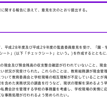
果に関する報告に添えて、意見を次のとおり提出する。
、平成28年度及び平成29年度の監査委員意見を受け、「園・
シート」(以下「チェックシート」という。)を作成するととも
回の現金及び預金残高の収支整合確認が行われていないこと、現
ない状況が見受けられた。これらのことは、教育総務課が現金管
について教育委員会と学校現場の相互理解が不足していることが
認を含めた実務状況の調査を行うなど、現状の理解を深めるよう
の私費会計を管理する学校の事務量を考慮し、学校現場の実情に
正な事務処理が行われるよう努められたい。