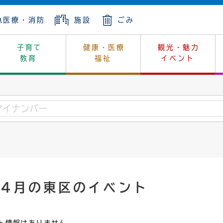
急医療・消防
施設
ごみ
子育て
健康・医療
観光・魅力
教育
福祉
イベント
年金
ンニュートラル
内
上下水道
生涯学習
休日当番医
レジャー・スポーツ
土地
市長の部屋
斎場
鎖
介護
保健所
はじめよう、ハマライフ
消費生活
幼稚園一覧
環境対策
選挙
就労
産
中学校一覧
環境
企業立地
例規・公示
・動物
計画
市民活動
予算・財政
年4月の東区のイベント
本・抄本
開・個人情報
住所変更
監査
宅
の施策
ごみ・リサイクル
景観