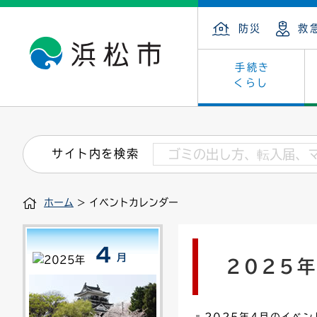
防災
救
手続き
くらし
戸籍・住民の手続き
子育て・青少年・若者
健康・医療
文化・芸術
産業振興
市の概要
保険・
教育
福祉
文化財
カーボ
庁舎案
サイト内を検索
住まい・建築
看護専門学校
介護保険
浜松・浜名湖だいすきネット
発注情報(入札・契約)
外郭団体
墓地・
学級閉
福祉・
統計
ホーム
> イベントカレンダー
税金
小学校一覧
募集
職員採用
法人税
雇用・
市有財
道路・交通・河川
行政区
ペット
施策・
2025
印鑑登録証明書
会議
戸籍謄
情報公
道路台帳
附属機関
市営住
国・県