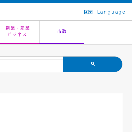
Language
創業・産業
市政
ビジネス
生活排水
教育委員会
救急・夜間診療
施設予約（まつぼっくり）
指定管理者制度
議会
市民安全
入学式・卒業式
感染症
はたちの集い
公共事業の技術監理
オープンデータ
住居表示
通学区域
バナー広告
組織案内
住民票の写し
広聴・広報
国民健康保険
都市整備
ごみの分別方法
屋外広告物