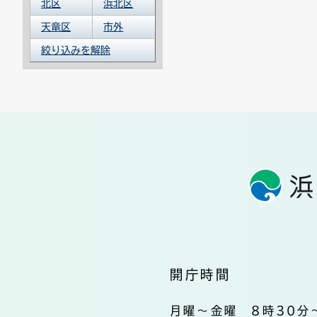
北区
浜北区
天竜区
市外
絞り込みを解除
開庁時間
月曜～金曜 8時30分