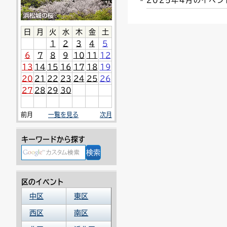
2025年4月のイベ
連絡ごみ
ユニバーサルデザイン
日
月
火
水
木
金
土
1
2
3
4
5
6
7
8
9
10
11
12
13
14
15
16
17
18
19
20
21
22
23
24
25
26
27
28
29
30
前月
一覧を見る
次月
キーワードから探す
区のイベント
中区
東区
西区
南区