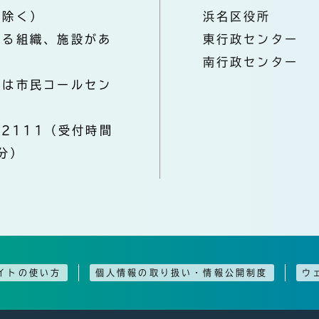
を除く）
浜名区役所
なる組織、施設があ
東行政センター
南行政センター
きは市民コールセン
-2111（受付時間
分）
イトの使い方
個人情報の取り扱い・情報公開制度
ウ