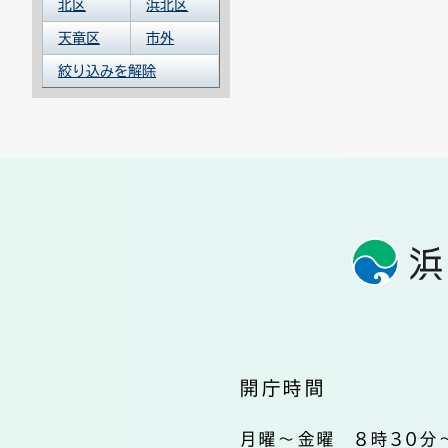
北区
浜北区
天竜区
市外
絞り込みを解除
開庁時間
月曜～金曜 8時30分