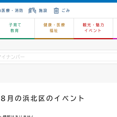
急医療・消防
施設
ごみ
子育て
健康・医療
観光・魅力
教育
福祉
イベント
年金
ンニュートラル
内
上下水道
生涯学習
休日当番医
レジャー・スポーツ
土地
市長の部屋
斎場
鎖
介護
保健所
はじめよう、ハマライフ
消費生活
幼稚園一覧
環境対策
選挙
就労
産
中学校一覧
環境
企業立地
例規・公示
・動物
計画
市民活動
予算・財政
年8月の浜北区のイベント
本・抄本
開・個人情報
住所変更
監査
宅
の施策
ごみ・リサイクル
景観