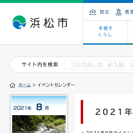
防災
救
手続き
くらし
戸籍・住民の手続き
子育て・青少年・若者
健康・医療
文化・芸術
産業振興
市の概要
保険・
教育
福祉
文化財
カーボ
庁舎案
サイト内を検索
住まい・建築
看護専門学校
介護保険
浜松・浜名湖だいすきネット
発注情報(入札・契約)
外郭団体
墓地・
学級閉
福祉・
統計
ホーム
> イベントカレンダー
税金
小学校一覧
募集
職員採用
法人税
雇用・
市有財
道路・交通・河川
行政区
ペット
施策・
2021
印鑑登録証明書
会議
戸籍謄
情報公
道路台帳
附属機関
市営住
国・県