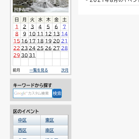
2021年8月のイベ
連絡ごみ
ユニバーサルデザイン
日
月
火
水
木
金
土
1
2
3
4
5
6
7
8
9
10
11
12
13
14
15
16
17
18
19
20
21
22
23
24
25
26
27
28
29
30
31
前月
一覧を見る
次月
キーワードから探す
区のイベント
中区
東区
西区
南区