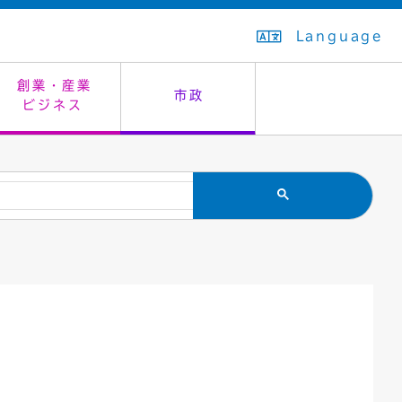
Language
創業・産業
市政
ビジネス
生活排水
教育委員会
救急・夜間診療
施設予約（まつぼっくり）
指定管理者制度
議会
市民安全
入学式・卒業式
感染症
はたちの集い
公共事業の技術監理
オープンデータ
住居表示
通学区域
バナー広告
組織案内
住民票の写し
広聴・広報
国民健康保険
都市整備
ごみの分別方法
屋外広告物