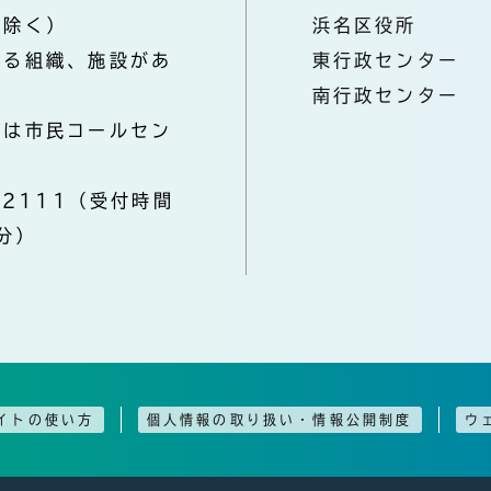
を除く）
浜名区役所
なる組織、施設があ
東行政センター
南行政センター
きは市民コールセン
-2111（受付時間
分）
イトの使い方
個人情報の取り扱い・情報公開制度
ウ