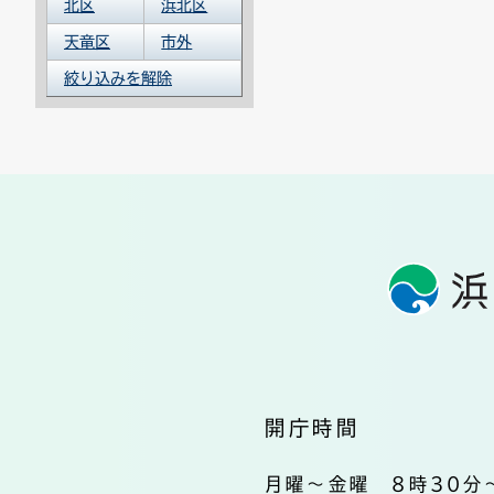
北区
浜北区
天竜区
市外
絞り込みを解除
開庁時間
月曜～金曜 8時30分