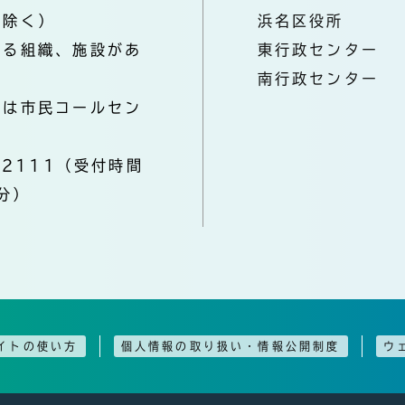
を除く）
浜名区役所
なる組織、施設があ
東行政センター
南行政センター
きは市民コールセン
-2111（受付時間
分）
イトの使い方
個人情報の取り扱い・情報公開制度
ウ