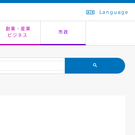
Language
創業・産業
市政
ビジネス
生活排水
教育委員会
救急・夜間診療
施設予約（まつぼっくり）
指定管理者制度
議会
市民安全
入学式・卒業式
感染症
はたちの集い
公共事業の技術監理
オープンデータ
住居表示
通学区域
バナー広告
組織案内
住民票の写し
広聴・広報
国民健康保険
都市整備
ごみの分別方法
屋外広告物