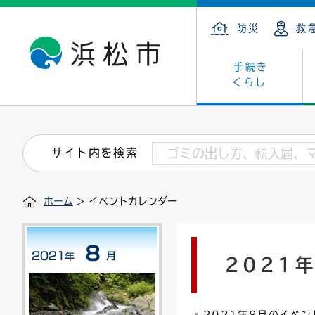
防災
救
手続き
くらし
戸籍・住民の手続き
子育て・青少年・若者
健康・医療
文化・芸術
産業振興
市の概要
保険・
教育
福祉
文化財
カーボ
庁舎案
サイト内を検索
住まい・建築
看護専門学校
介護保険
浜松・浜名湖だいすきネット
発注情報(入札・契約)
外郭団体
墓地・
学級閉
福祉・
統計
ホーム
> イベントカレンダー
税金
小学校一覧
募集
職員採用
法人税
雇用・
市有財
道路・交通・河川
行政区
ペット
施策・
2021
印鑑登録証明書
会議
戸籍謄
情報公
道路台帳
附属機関
市営住
国・県