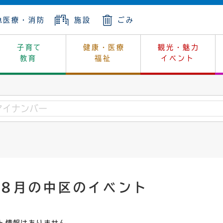
急医療・消防
施設
ごみ
子育て
健康・医療
観光・魅力
教育
福祉
イベント
年金
ンニュートラル
内
上下水道
生涯学習
休日当番医
レジャー・スポーツ
土地
市長の部屋
斎場
鎖
介護
保健所
はじめよう、ハマライフ
消費生活
幼稚園一覧
環境対策
選挙
就労
産
中学校一覧
環境
企業立地
例規・公示
・動物
計画
市民活動
予算・財政
年8月の中区のイベント
本・抄本
開・個人情報
住所変更
監査
宅
の施策
ごみ・リサイクル
景観