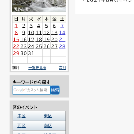
2021年8月のイベ
連絡ごみ
ユニバーサルデザイン
日
月
火
水
木
金
土
1
2
3
4
5
6
7
8
9
10
11
12
13
14
15
16
17
18
19
20
21
22
23
24
25
26
27
28
29
30
31
前月
一覧を見る
次月
キーワードから探す
区のイベント
中区
東区
西区
南区