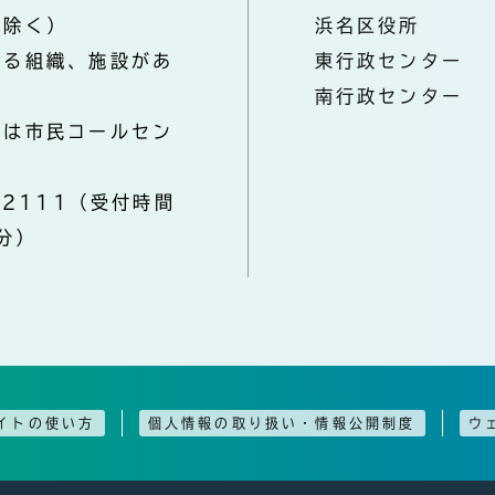
を除く）
浜名区役所
なる組織、施設があ
東行政センター
南行政センター
きは市民コールセン
-2111（受付時間
分）
イトの使い方
個人情報の取り扱い・情報公開制度
ウ