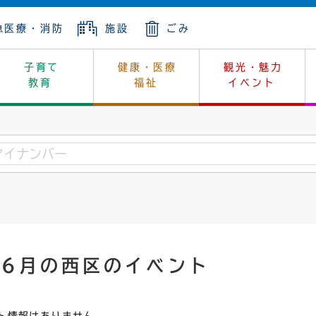
急医療・消防
施設
ごみ
子育て
健康・医療
観光・魅力
教育
福祉
イベント
年金
ンニュートラル
内
上下水道
生涯学習
休日当番医
レジャー・スポーツ
土地
市長の部屋
斎場
鎖
介護
保健所
はじめよう、ハマライフ
消費生活
幼稚園一覧
環境対策
選挙
就労
産
中学校一覧
環境
企業立地
例規・公示
・動物
計画
市民活動
予算・財政
年6月の西区のイベント
本・抄本
開・個人情報
住所変更
監査
宅
の施策
ごみ・リサイクル
景観