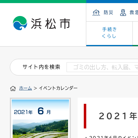
防災
救
手続き
くらし
戸籍・住民の手続き
子育て・青少年・若者
健康・医療
文化・芸術
産業振興
市の概要
保険・
教育
福祉
文化財
カーボ
庁舎案
サイト内を検索
住まい・建築
看護専門学校
介護保険
浜松・浜名湖だいすきネット
発注情報(入札・契約)
外郭団体
墓地・
学級閉
福祉・
統計
ホーム
> イベントカレンダー
税金
小学校一覧
募集
職員採用
法人税
雇用・
市有財
道路・交通・河川
行政区
ペット
施策・
2021
印鑑登録証明書
会議
戸籍謄
情報公
道路台帳
附属機関
市営住
国・県