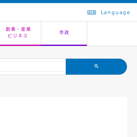
Language
創業・産業
市政
ビジネス
生活排水
教育委員会
救急・夜間診療
施設予約（まつぼっくり）
指定管理者制度
議会
市民安全
入学式・卒業式
感染症
はたちの集い
公共事業の技術監理
オープンデータ
住居表示
通学区域
バナー広告
組織案内
住民票の写し
広聴・広報
国民健康保険
都市整備
ごみの分別方法
屋外広告物