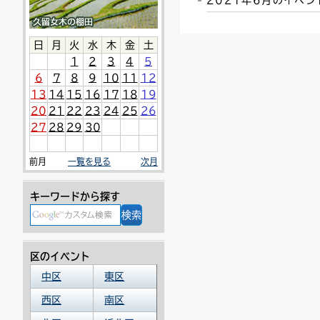
2021年6月のイベ
連絡ごみ
ユニバーサルデザイン
日
月
火
水
木
金
土
1
2
3
4
5
6
7
8
9
10
11
12
13
14
15
16
17
18
19
20
21
22
23
24
25
26
27
28
29
30
前月
一覧を見る
次月
キーワードから探す
区のイベント
中区
東区
西区
南区