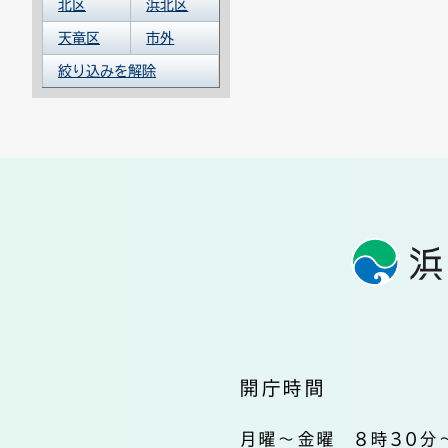
北区
浜北区
天竜区
市外
絞り込みを解除
開庁時間
月曜～金曜 8時30分