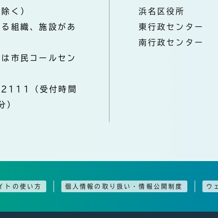
を除く）
浜名区役所
なる組織、施設があ
東行政センター
南行政センター
きは市民コールセン
-2111（受付時間
分）
イトの使い方
個人情報の取り扱い・情報公開制度
ウ