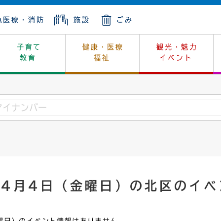
急医療・消防
施設
ごみ
子育て
健康・医療
観光・魅力
教育
福祉
イベント
年金
ンニュートラル
内
上下水道
生涯学習
休日当番医
レジャー・スポーツ
土地
市長の部屋
斎場
鎖
介護
保健所
はじめよう、ハマライフ
消費生活
幼稚園一覧
環境対策
選挙
就労
産
中学校一覧
環境
企業立地
例規・公示
・動物
計画
市民活動
予算・財政
年4月4日（金曜日）の北区のイベ
本・抄本
開・個人情報
住所変更
監査
宅
の施策
ごみ・リサイクル
景観