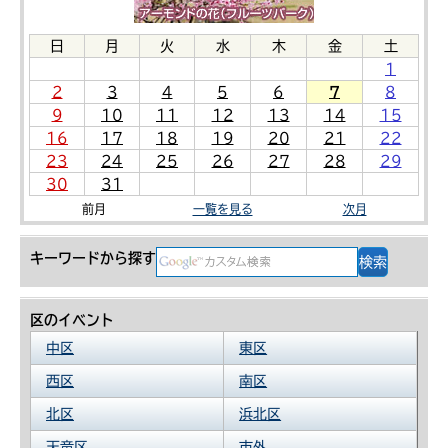
日
月
火
水
木
金
土
1
2
3
4
5
6
7
8
9
10
11
12
13
14
15
16
17
18
19
20
21
22
23
24
25
26
27
28
29
30
31
前月
一覧を見る
次月
キーワードから探す
区のイベント
中区
東区
西区
南区
北区
浜北区
天竜区
市外