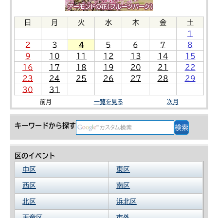
日
月
火
水
木
金
土
1
2
3
4
5
6
7
8
9
10
11
12
13
14
15
16
17
18
19
20
21
22
23
24
25
26
27
28
29
30
31
前月
一覧を見る
次月
キーワードから探す
区のイベント
中区
東区
西区
南区
北区
浜北区
天竜区
市外