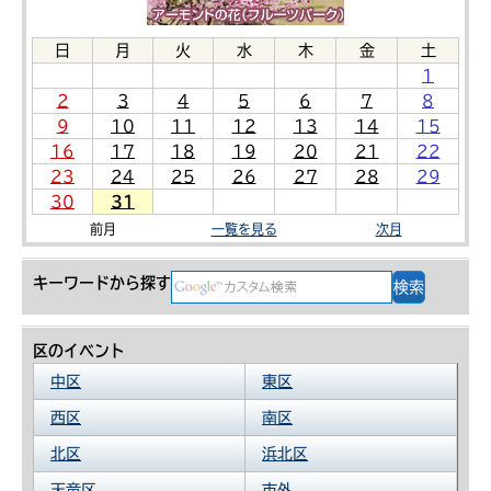
日
月
火
水
木
金
土
1
2
3
4
5
6
7
8
9
10
11
12
13
14
15
16
17
18
19
20
21
22
23
24
25
26
27
28
29
30
31
前月
一覧を見る
次月
キーワードから探す
区のイベント
中区
東区
西区
南区
北区
浜北区
天竜区
市外