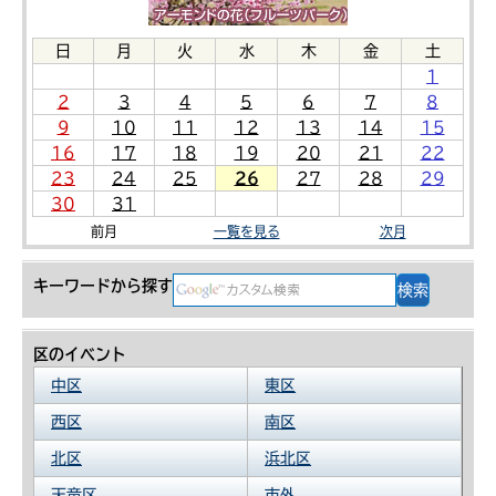
日
月
火
水
木
金
土
1
2
3
4
5
6
7
8
9
10
11
12
13
14
15
16
17
18
19
20
21
22
23
24
25
26
27
28
29
30
31
前月
一覧を見る
次月
キーワードから探す
区のイベント
中区
東区
西区
南区
北区
浜北区
天竜区
市外